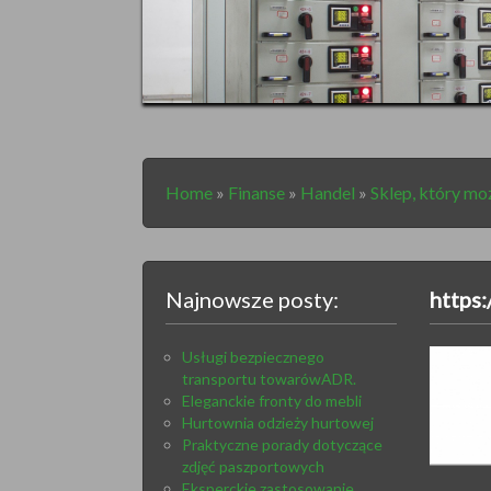
Home
»
Finanse
»
Handel
»
Sklep, który mo
Najnowsze posty:
https
Usługi bezpiecznego
transportu towarówADR.
Eleganckie fronty do mebli
Hurtownia odzieży hurtowej
Praktyczne porady dotyczące
zdjęć paszportowych
Eksperckie zastosowanie