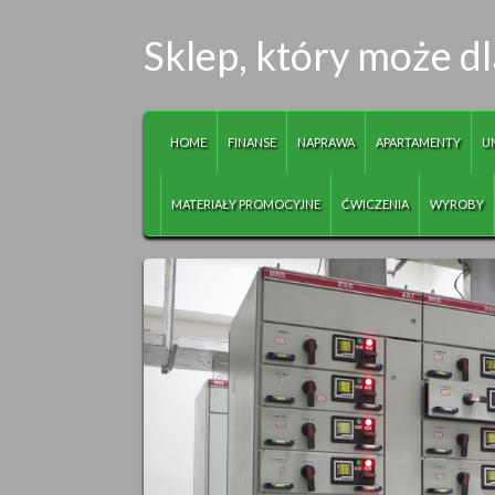
Sklep, który może d
HOME
FINANSE
NAPRAWA
APARTAMENTY
U
MATERIAŁY PROMOCYJNE
ĆWICZENIA
WYROBY