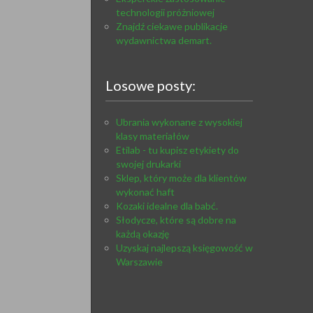
technologii próżniowej
Znajdź ciekawe publikacje
wydawnictwa demart.
Losowe posty:
Ubrania wykonane z wysokiej
klasy materiałów
Etilab - tu kupisz etykiety do
swojej drukarki
Sklep, który może dla klientów
wykonać haft
Kozaki idealne dla babć.
Słodycze, które są dobre na
każdą okazję
Uzyskaj najlepszą księgowość w
Warszawie