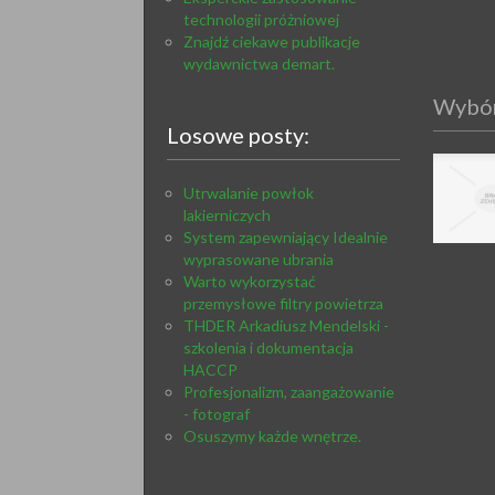
technologii próżniowej
Znajdź ciekawe publikacje
wydawnictwa demart.
Wybór
Losowe posty:
Utrwalanie powłok
lakierniczych
System zapewniający Idealnie
wyprasowane ubrania
Warto wykorzystać
przemysłowe filtry powietrza
THDER Arkadiusz Mendelski -
szkolenia i dokumentacja
HACCP
Profesjonalizm, zaangażowanie
- fotograf
Osuszymy każde wnętrze.