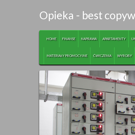
Opieka - best copyw
HOME
FINANSE
NAPRAWA
APARTAMENTY
U
MATERIAŁY PROMOCYJNE
ĆWICZENIA
WYROBY