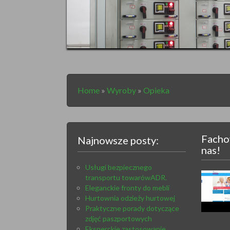
Home
»
Wyroby
»
Opieka
Facho
Najnowsze posty:
nas!
Usługi bezpiecznego
transportu towarówADR.
Eleganckie fronty do mebli
Hurtownia odzieży hurtowej
Praktyczne porady dotyczące
zdjęć paszportowych
Eksperckie zastosowanie