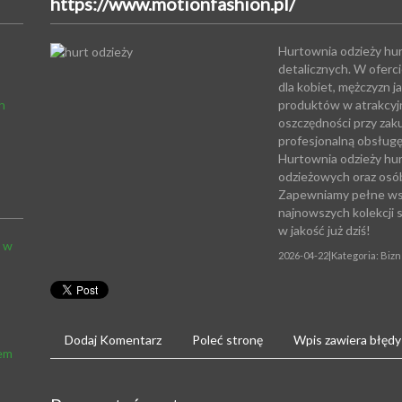
https://www.motionfashion.pl/
Hurtownia odzieży hur
detalicznych. W oferc
dla kobiet, mężczyzn j
h
produktów w atrakcyjn
oszczędności przy zak
profesjonalną obsług
Hurtownia odzieży hurt
odzieżowych oraz osó
Zapewniamy pełne wsp
najnowszych kolekcji 
w jakość już dziś!
ą w
2026-04-22
|
Kategoria: Bizn
Dodaj Komentarz
Poleć stronę
Wpis zawiera błędy
iem