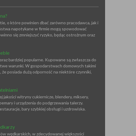
bna?
ie, o które powinien dbać zarówno pracodawca, jak i
zeństwa napotykane w firmie mogą spowodować
owinno się zmniejszyć ryzyko, będąc ostrożnym oraz
eble
oraz bardziej popularne. Kupowane są zwłaszcza do
iełatwe warunki. W gospodarstwach domowych takimi
, że posiada dużą odporność na niektóre czynniki,
telniami
jakości witryny cukiernicze, blendery, miksery,
bemary i urządzenia do podgrzewania talerzy.
estauracje, bary szybkiej obsługi i uzdrowiska.
ędkarzy
oriów wędkarskich, w zdecydowanej większości