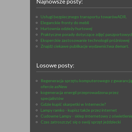
Najnowsze posty:
Usługi bezpiecznego transportu towarówADR.
Eleganckie fronty do mebli
Hurtownia odzieży hurtowej
Praktyczne porady dotyczące zdjęć paszportowyc
Eksperckie zastosowanie technologii próżniowej
Znajdź ciekawe publikacje wydawnictwa demart.
Losowe posty:
Regeneracja sprzętu komputerowego z gwarancj
ofercie asNew
kogeneracja energii przeprowadzona przez
specjalistów
Gdzie kupić skarpetki w Internecie?
Lampy ramko - kupisz także przez internet
Cudowne Lampy - sklep internetowy z oświetlen
Czas zatroszczyć się o swój sprzęt jeździecki