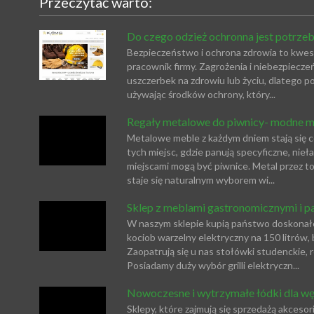
Przeczytać warto:
Do czego odzież ochronna jest potrze
Bezpieczeństwo i ochrona zdrowia to kwest
pracownik firmy. Zagrożenia i niebezpiec
uszczerbek na zdrowiu lub życiu, dlatego p
używając środków ochrony, który...
Regały metalowe do piwnicy- modne m
Metalowe meble z każdym dniem stają się c
tych miejsc, gdzie panują specyficzne, n
miejscami mogą być piwnice. Metal przez to
staje się naturalnym wyborem wi...
Sklep z meblami gastronomicznymi i pa
W naszym sklepie kupią państwo doskonałej 
kociob warzelny elektryczny na 150 litrów, 
Zaopatrują się u nas stołówki studenckie, r
Posiadamy duży wybór grilli elektryczn...
Nowoczesne i wytrzymałe łódki dla w
Sklepy, które zajmują się sprzedażą akces