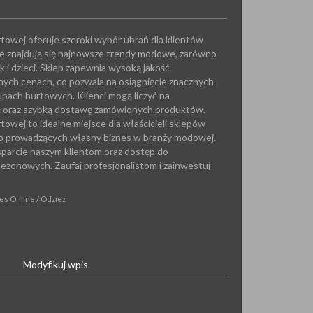
towej oferuje szeroki wybór ubrań dla klientów
ie znajdują się najnowsze trendy modowe, zarówno
ak i dzieci. Sklep zapewnia wysoką jakość
ych cenach, co pozwala na osiągnięcie znacznych
upach hurtowych. Klienci mogą liczyć na
ę oraz szybką dostawę zamówionych produktów.
owej to idealne miejsce dla właścicieli sklepów
b prowadzących własny biznes w branży modowej.
arcie naszym klientom oraz dostęp do
sezonowych. Zaufaj profesjonalistom i zainwestuj
es Online / Odzież
Modyfikuj wpis