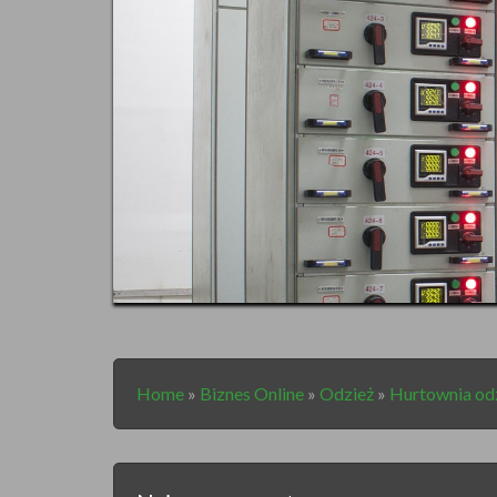
Home
»
Biznes Online
»
Odzież
»
Hurtownia odz