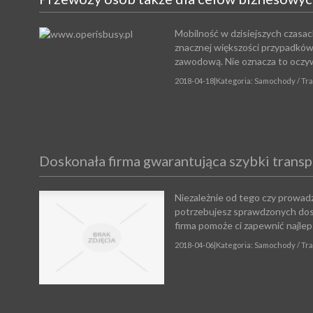
Mobilność w dzisiejszych czasa
znacznej większości przypadków
zawodową. Nie oznacza to oczywi
2018-04-18
|
Kategoria: Samochody / Tr
Doskonała firma gwarantująca szybki transp
Niezależnie od tego czy prowadz
potrzebujesz sprawdzonych do
firma pomoże ci zapewnić najleps
2018-04-06
|
Kategoria: Samochody / Tr