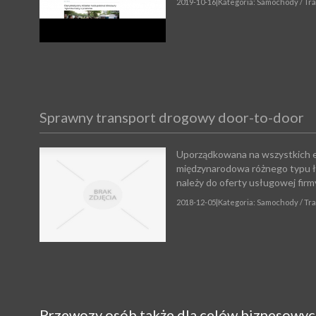
2019-10-16
|
Kategoria: Samochody / Tr
Sprawny transport drogowy door-to-door
Uporządkowana na wszystkich 
międzynarodowa różnego typu ł
należy do oferty usługowej firm
2018-12-05
|
Kategoria: Samochody / Tr
Przewozy osób także dla celów biznesowy