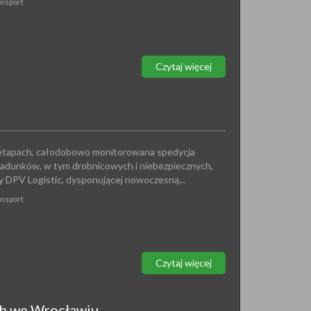
ansport
Czytaj więcej
etapach, całodobowo monitorowana spedycja
adunków, w tym drobnicowych i niebezpiecznych,
y DPV Logistic, dysponującej nowoczesną...
ansport
Czytaj więcej
ch we Wrocławiu