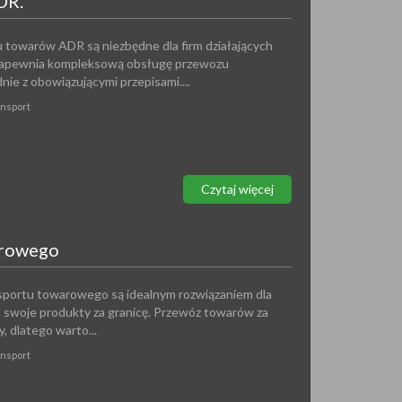
DR.
 towarów ADR są niezbędne dla firm działających
a zapewnia kompleksową obsługę przewozu
ie z obowiązującymi przepisami....
ansport
Czytaj więcej
arowego
portu towarowego są idealnym rozwiązaniem dla
ć swoje produkty za granicę. Przewóz towarów za
 dlatego warto...
ansport