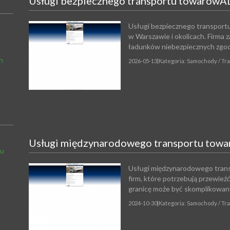
Usługi bezpiecznego transportu towarówA
Usługi bezpiecznego transportu
w Warszawie i okolicach. Firm
ładunków niebezpiecznych zgodn
h
2026-05-13
|
Kategoria: Samochody / Tr
Usługi międzynarodowego transportu tow
du
Usługi międzynarodowego trans
firm, które potrzebują przewieź
granicę może być skomplikowany,
2024-10-30
|
Kategoria: Samochody / Tr