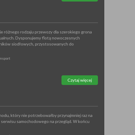
je różnego rodzaju przewozy dla szerokiego grona
dualnych. Dysponujemy flotą nowoczesnych
ników siodłowych, przystosowanych do
ansport
Czytaj więcej
odu, który nie potrzebowałby przynajmniej raz na
d serwisu samochodowego na przegląd. W końcu