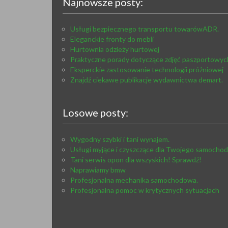
Najnowsze posty:
Usługi bezpiecznego transportu towarówADR.
Eleganckie fronty do mebli
Hurtownia odzieży hurtowej
Praktyczne porady dotyczące zdjęć paszportowyc
Eksperckie zastosowanie technologii próżniowej
Znajdź ciekawe publikacje wydawnictwa demart.
Losowe posty:
Wygodny szybki i tani wynajem.
Usługi myjące i czyszczące dla Twojego samocho
Tani serwis opon dla wszyskich! Sprawdź!
Naprawiamy bmw
Profesjonalna mechanika samochodowa.
Profesjonalna pomoc w krytycznych sytuacjach