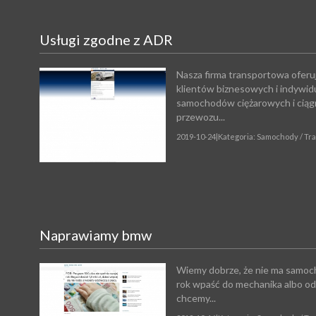
Usługi zgodne z ADR
Nasza firma transportowa oferu
klientów biznesowych i indywi
samochodów ciężarowych i ciąg
przewozu...
2019-10-24
|
Kategoria: Samochody / Tr
Naprawiamy bmw
Wiemy dobrze, że nie ma samoch
rok wpaść do mechanika albo o
chcemy...