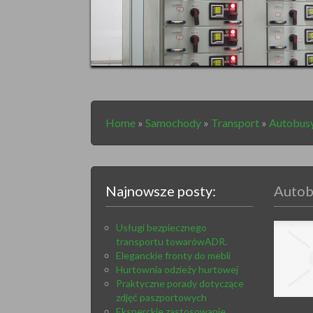
Home
»
Samochody
»
Transport
»
Autobusy
Najnowsze posty:
Autob
Usługi bezpiecznego
transportu towarówADR.
Eleganckie fronty do mebli
Hurtownia odzieży hurtowej
Praktyczne porady dotyczące
zdjęć paszportowych
Eksperckie zastosowanie