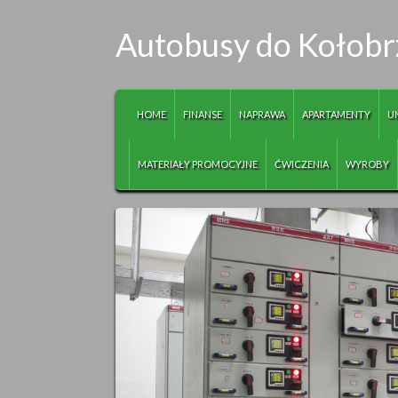
Autobusy do Kołobr
HOME
FINANSE
NAPRAWA
APARTAMENTY
U
MATERIAŁY PROMOCYJNE
ĆWICZENIA
WYROBY