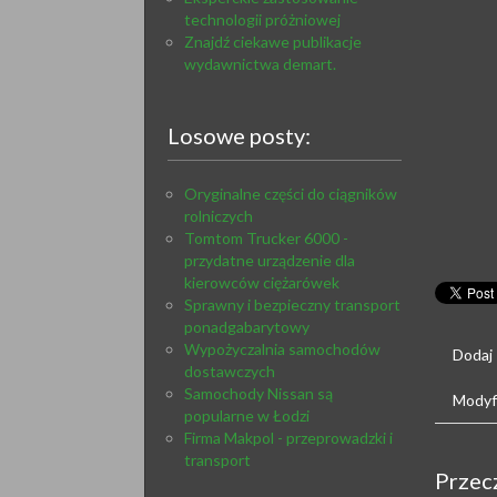
technologii próżniowej
Znajdź ciekawe publikacje
wydawnictwa demart.
Losowe posty:
Oryginalne części do ciągników
rolniczych
Tomtom Trucker 6000 -
przydatne urządzenie dla
kierowców ciężarówek
Sprawny i bezpieczny transport
ponadgabarytowy
Wypożyczalnia samochodów
Dodaj
dostawczych
Samochody Nissan są
Modyfi
popularne w Łodzi
Firma Makpol - przeprowadzki i
transport
Przec