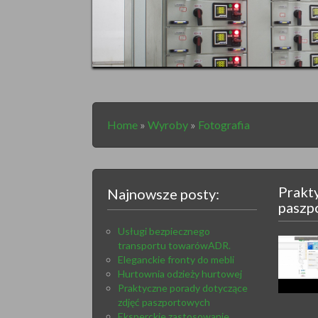
Home
»
Wyroby
»
Fotografia
Prakt
Najnowsze posty:
paszp
Usługi bezpiecznego
transportu towarówADR.
Eleganckie fronty do mebli
Hurtownia odzieży hurtowej
Praktyczne porady dotyczące
zdjęć paszportowych
Eksperckie zastosowanie