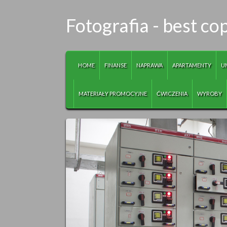
Fotografia - best co
HOME
FINANSE
NAPRAWA
APARTAMENTY
U
MATERIAŁY PROMOCYJNE
ĆWICZENIA
WYROBY