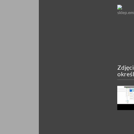
Zdjęc
okreś