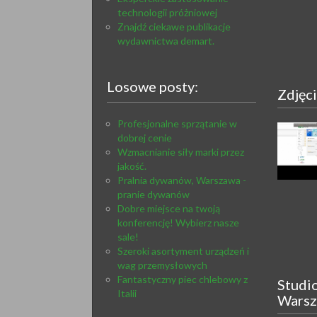
technologii próżniowej
Znajdź ciekawe publikacje
wydawnictwa demart.
Losowe posty:
Zdjęc
Profesjonalne sprzątanie w
dobrej cenie
Wzmacnianie siły marki przez
jakość.
Pralnia dywanów, Warszawa -
pranie dywanów
Dobre miejsce na twoją
konferencję! Wybierz nasze
sale!
Szeroki asortyment urządzeń i
wag przemysłowych
Fantastyczny piec chlebowy z
Studi
Italii
Warsz