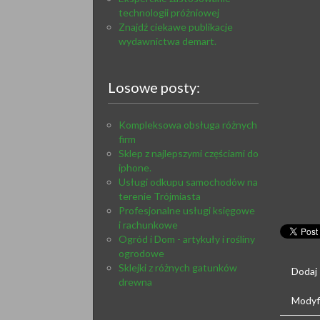
technologii próżniowej
Znajdź ciekawe publikacje
wydawnictwa demart.
Losowe posty:
Kompleksowa obsługa różnych
firm
Sklep z najlepszymi częściami do
iphone.
Usługi odkupu samochodów na
terenie Trójmiasta
Profesjonalne usługi księgowe
i rachunkowe
Ogród i Dom - artykuły i rośliny
ogrodowe
Sklejki z różnych gatunków
Dodaj
drewna
Modyfi