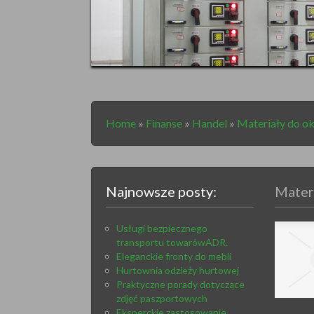
Home
»
Finanse
»
Handel
»
Materiały do ok
Najnowsze posty:
Mater
Usługi bezpiecznego
transportu towarówADR.
Eleganckie fronty do mebli
Hurtownia odzieży hurtowej
Praktyczne porady dotyczące
zdjęć paszportowych
Eksperckie zastosowanie