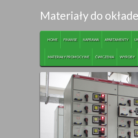
Materiały do okłade
HOME
FINANSE
NAPRAWA
APARTAMENTY
U
MATERIAŁY PROMOCYJNE
ĆWICZENIA
WYROBY