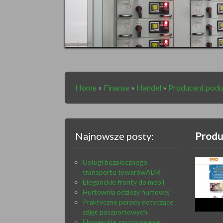
Home
»
Finanse
»
Handel
»
Producent podusz
Najnowsze posty:
Produc
Usługi bezpiecznego
transportu towarówADR.
Eleganckie fronty do mebli
Hurtownia odzieży hurtowej
Praktyczne porady dotyczące
zdjęć paszportowych
Eksperckie zastosowanie