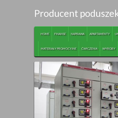
Producent poduszek, 
HOME
FINANSE
NAPRAWA
APARTAMENTY
U
MATERIAŁY PROMOCYJNE
ĆWICZENIA
WYROBY