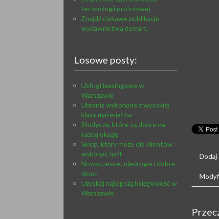
technologii próżniowej
Znajdź ciekawe publikacje
wydawnictwa demart.
Losowe posty:
Usługi leasingowe w
Warszawie
Ubrania wykonane z wysokiej
klasy materiałów
Słodycze, które są dobre na
każdą okazję
Sklep, który może dla klientów
wykonać haft
Dodaj
Nowoczesne, niedrogie i dobre
okna!
Modyfi
Uzyskaj najlepszą księgowość w
Warszawie
Przec