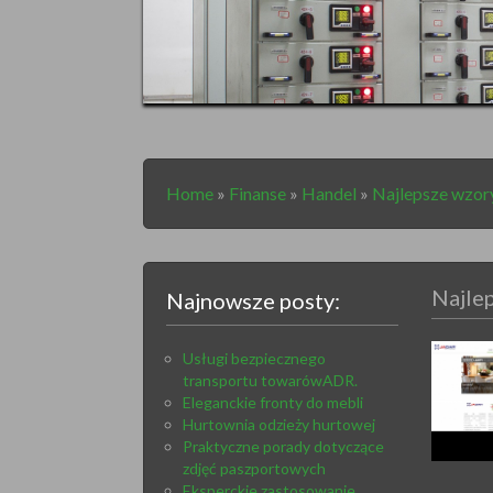
Home
»
Finanse
»
Handel
»
Najlepsze wzor
Najle
Najnowsze posty:
Usługi bezpiecznego
transportu towarówADR.
Eleganckie fronty do mebli
Hurtownia odzieży hurtowej
Praktyczne porady dotyczące
zdjęć paszportowych
Eksperckie zastosowanie