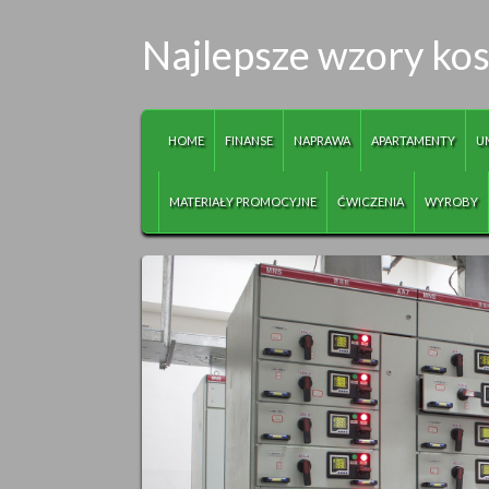
Najlepsze wzory ko
HOME
FINANSE
NAPRAWA
APARTAMENTY
U
MATERIAŁY PROMOCYJNE
ĆWICZENIA
WYROBY