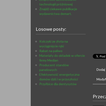
technologii próżniowej
Znajdź ciekawe publikacje
wydawnictwa demart.
Losowe posty:
Kolczyki ze złota na
wyciągnięcie ręki
Rabat na paliwo
Materiały do okładek w ofercie
firmy Median
Producent standów
Dodaj
panelowych
Efektywność energetyczna
domów dziś i w przyszłości
Modyfi
Przyłbice dla dentysytów
Przec