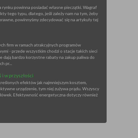
a rynku powinna posiadać własne pieczątki. Wagraf
kty tego typu, dlatego, jeśli zależy nam na tym, żeby
y sprawne, powinnyśmy zdecydować się na artykuły tej
łych firm w ramach atrakcyjnych programów
ymi - przede wszystkim chodzi o stacje takich sieci
we dają bardzo korzystne rabaty na zakup paliwa do
 pr...
i w przyszłości
reślonych efektów jak najmniejszym kosztem,
fektywne urządzenie, tym niej zużywa prądu. Wszyscy
lodówek. Efektywność energetyczna dotyczy również