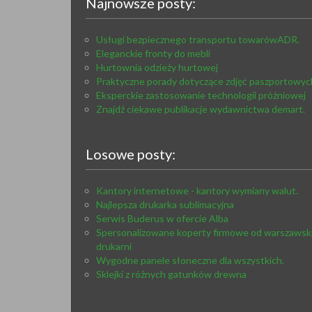
Najnowsze posty:
Usługi bezpiecznego transportu towarówADR.
Eleganckie fronty do mebli
Hurtownia odzieży hurtowej
Praktyczne porady dotyczące zdjęć paszportowyc
Eksperckie zastosowanie technologii próżniowej
Znajdź ciekawe publikacje wydawnictwa demart.
Losowe posty:
Kantory internetowe - kantory wymiany walut.
Najlepsza drukarka sublimacyjna
Serwis Buderus w ofercie Alba
Spersonalizowane koperty firmowe od warszawski
drukarni
Wygodne panele słoneczne dla wszystkich.
Sklejki z różnych gatunków drewna