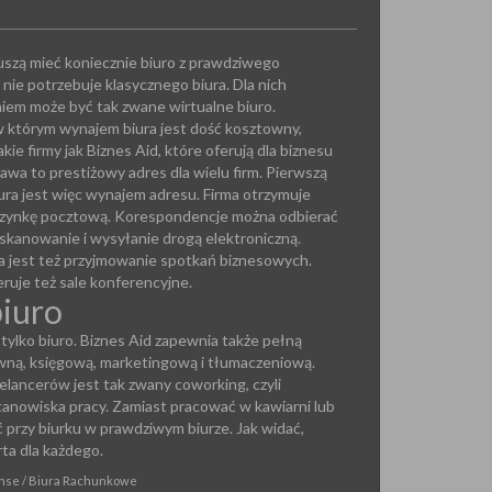
uszą mieć koniecznie biuro z prawdziwego
h nie potrzebuje klasycznego biura. Dla nich
iem może być tak zwane wirtualne biuro.
 którym wynajem biura jest dość kosztowny,
kie firmy jak Biznes Aid, które oferują dla biznesu
awa to prestiżowy adres dla wielu firm. Pierwszą
ura jest więc wynajem adresu. Firma otrzymuje
krzynkę pocztową. Korespondencje można odbierać
ej skanowanie i wysyłanie drogą elektroniczną.
ra jest też przyjmowanie spotkań biznesowych.
ruje też sale konferencyjne.
biuro
 tylko biuro. Biznes Aid zapewnia także pełną
wną, księgową, marketingową i tłumaczeniową.
elancerów jest tak zwany coworking, czyli
anowiska pracy. Zamiast pracować w kawiarni lub
przy biurku w prawdziwym biurze. Jak widać,
rta dla każdego.
anse / Biura Rachunkowe