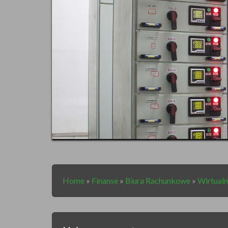
Home
»
Finanse
»
Biura Rachunkowe
»
Wirtualn