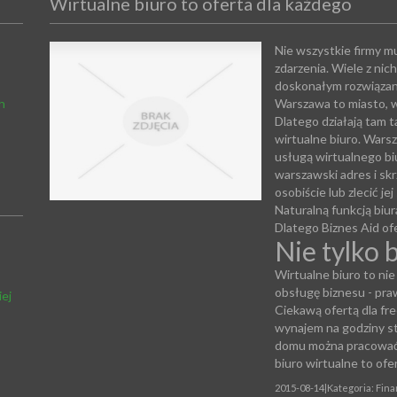
Wirtualne biuro to oferta dla kaźdego
Nie wszystkie firmy m
zdarzenia. Wiele z nic
doskonałym rozwiązan
h
Warszawa to miasto, w
Dlatego działają tam ta
wirtualne biuro. Warsz
usługą wirtualnego bi
warszawski adres i s
osobiście lub zlecić j
Naturalną funkcją biu
Dlatego Biznes Aid ofe
Nie tylko 
Wirtualne biuro to nie
obsługę biznesu - pra
ej
Ciekawą ofertą dla fre
wynajem na godziny st
domu można pracować 
biuro wirtualne to ofe
2015-08-14
|
Kategoria: Fin