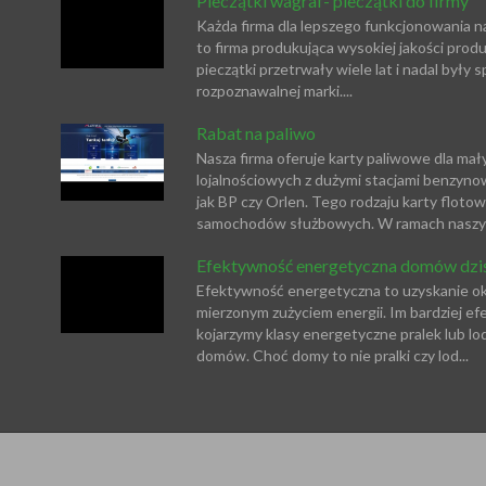
Pieczątki wagraf- pieczątki do firmy
Każda firma dla lepszego funkcjonowania n
to firma produkująca wysokiej jakości produ
pieczątki przetrwały wiele lat i nadal był
rozpoznawalnej marki....
Rabat na paliwo
Nasza firma oferuje karty paliwowe dla ma
lojalnościowych z dużymi stacjami benzynow
jak BP czy Orlen. Tego rodzaju karty floto
samochodów służbowych. W ramach naszych
Efektywność energetyczna domów dziś 
Efektywność energetyczna to uzyskanie ok
mierzonym zużyciem energii. Im bardziej e
kojarzymy klasy energetyczne pralek lub 
domów. Choć domy to nie pralki czy lod...