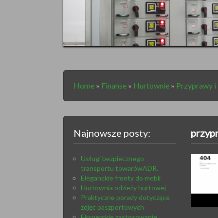
Home
»
Finanse
»
Hurtownie
»
Przyprawy i
Najnowsze posty:
przyp
Usługi bezpiecznego
transportu towarówADR.
Eleganckie fronty do mebli
Hurtownia odzieży hurtowej
Praktyczne porady dotyczące
zdjęć paszportowych
Eksperckie zastosowanie