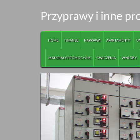
Przyprawy i inne p
HOME
FINANSE
NAPRAWA
APARTAMENTY
U
MATERIAŁY PROMOCYJNE
ĆWICZENIA
WYROBY