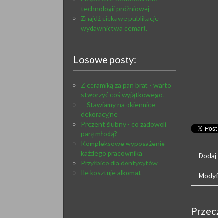
technologii próżniowej
Znajdź ciekawe publikacje
wydawnictwa demart.
Losowe posty:
Z ceramiką za pan brat - warto
stworzyć coś wyjątkowego.
Stawiamy na okiennice
dekoracyjne
Prezent ślubny - co zadowoli
parę młodą?
Kompleksowe wyposażenie
każdego pracownika
Dodaj
Przyłbice dla dentysytów
Ile kosztuje alkomat
Modyfi
Przec