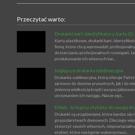
Przeczytać warto:
Drukarki kart, identyfikatory, karty ID.
Karty plastikowe, drukarki kart, identyfika
firmą, które chcą wprowadzić profesjonalny 
dostarczaniu profesjonalnych rozwiązań, ta
produkowanie ich własnych kar...
Najlepsza drukarka sublimacyjna
Drukarka sublimacyjna, którą oferuje Pańs
zarówno do domów prywatnych, jak i do mie
zmienną wielkością kropli i wyspecjalizow
utrzymaniem ich naciągu. Nasze egz...
Etilab - tu kupisz etykiety do swojej dr
Drukarki są urządzeniami, które bardzo się 
gospodarstwach domowych. Dlaczego więc ni
stworzyć swoich własnych, niepowtarzalnyc
etykiet, które następnie wykorzystasz...