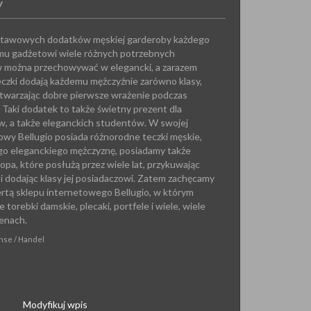
y
dstawowych dodatków męskiej garderoby każdego
emu gadżetowi wiele różnych potrzebnych
w można przechowywać w elegancki, a zarazem
czki dodają każdemu mężczyźnie zarówno klasy,
, stwarzając dobre pierwsze wrażenie podczas
Taki dodatek to także świetny prezent dla
ów, a także eleganckich studentów. W swojej
towy Bellugio posiada różnorodne teczki męskie,
go eleganckiego mężczyznę, posiadamy także
opa, które posłużą przez wiele lat, przykuwając
i dodając klasy jej posiadaczowi. Zatem zachęcamy
fertą sklepu internetowego Bellugio, w którym
torebki damskie, plecaki, portfele i wiele, wiele
enach.
anse / Handel
Modyfikuj wpis