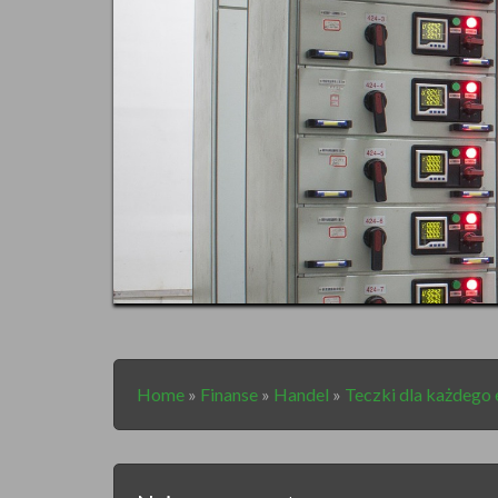
Home
»
Finanse
»
Handel
»
Teczki dla każdego