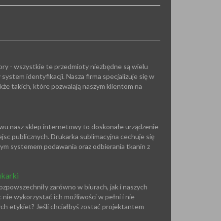
tory - wszystkie te przedmioty niezbędne są wielu
system identyfikacji. Nasza firma specjalizuje się w
kże takich, które pozwalają naszym klientom na
twu nasz sklep internetowy to doskonałe urządzenie
jsc publicznych. Drukarka sublimacyjna cechuje się
anym systemem podawania oraz odbierania tkanin z
ukarki
rozpowszechniły zarówno w biurach, jak i naszych
e wykorzystać ich możliwości w pełni i nie
h etykiet? Jeśli chciałbyś zostać projektantem