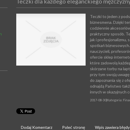
Teczki dla każdego eleganckiego mężczyzn
Teczki to jeden z po
biznesmena. Dzięki t
codziennie akcesorió
h
praktyczny sposób. Te
jak i profesjonalizmu
spotkań biznesowych. 
nauczycieli, profesor
ofercie sklep interne
które zadowolą każde
skórzane torby na lapt
przy tym swoją uwagę 
do zapoznania się z o
odnajdą Państwo także 
innych w okazyjnych c
2017-08-30
|
Kategoria: Fin
Dodaj Komentarz
Poleć stronę
Wpis zawiera błędy