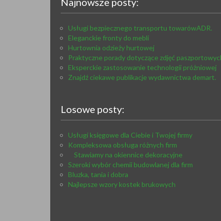
Najnowsze posty:
Usługi bezpiecznego transportu towarówADR.
Eleganckie fronty do mebli
Hurtownia odzieży hurtowej
Praktyczne porady dotyczące zdjęć paszportowyc
Eksperckie zastosowanie technologii próżniowej
Znajdź ciekawe publikacje wydawnictwa demart.
Losowe posty:
Usługi księgowe dla Ciebie i Twojej firmy
Kompleksowa obsługa różnych firm
Stawiamy na okiennice dekoracyjne
Szeroki wybór chemii budowlanej dla firm
Bluzka, tania i dobra
Najlepsze wzory kostek brukowych