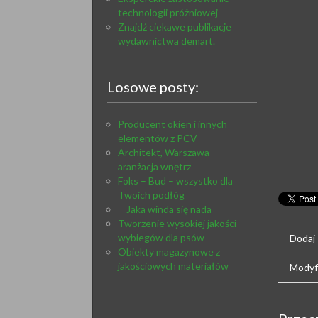
technologii próżniowej
Znajdź ciekawe publikacje
wydawnictwa demart.
Losowe posty:
Producent okien i innych
elementów z PCV
Architekt, Warszawa -
aranżacja wnętrz
Foks – Bud – wszystko dla
Twoich podłóg
Jaka winda się nada
Tworzenie wysokiej jakości
wybiegów dla psów
Dodaj
Obiekty magazynowe z
jakościowych materiałów
Modyfi