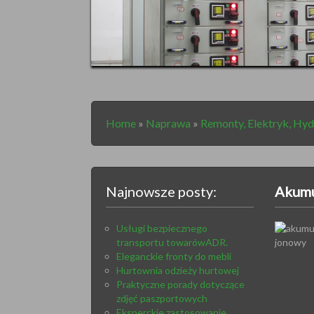
Home
»
Naprawa
»
Remonty, Elektryk, Hyd
Najnowsze posty:
Akumu
Usługi bezpiecznego
transportu towarówADR.
Eleganckie fronty do mebli
Hurtownia odzieży hurtowej
Praktyczne porady dotyczące
zdjęć paszportowych
Eksperckie zastosowanie