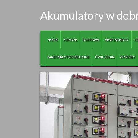
Akumulatory w dobr
HOME
FINANSE
NAPRAWA
APARTAMENTY
U
MATERIAŁY PROMOCYJNE
ĆWICZENIA
WYROBY