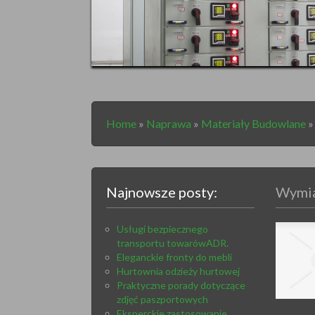
Home
»
Naprawa
»
Materiały Budowlane
Najnowsze posty:
Wymia
Usługi bezpiecznego
transportu towarówADR.
Eleganckie fronty do mebli
Hurtownia odzieży hurtowej
Praktyczne porady dotyczące
zdjęć paszportowych
Eksperckie zastosowanie