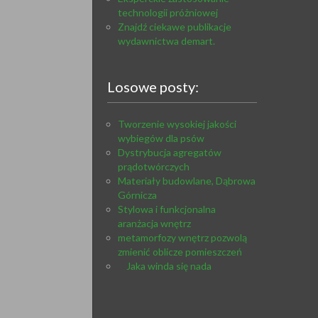
technologii próżniowej
Znajdź ciekawe publikacje
wydawnictwa demart.
Losowe posty:
Tworzenie wysokiej jakości
wybiegów dla psów
Dystrybucja agregatów
prądotwórczych
Materiały budowlane, Dąbrowa
Górnicza
Stylowa i funkcjonalna
aranżacja wnętrz
metamorfozy wnętrz pozwolą
zmienić oblicze pomieszczeń
Jaka winda się nada