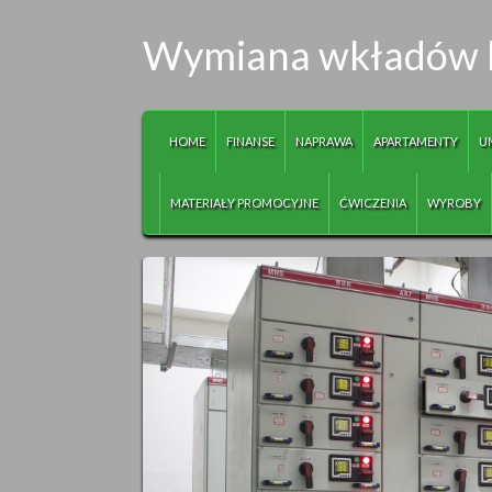
Wymiana wkładów 
HOME
FINANSE
NAPRAWA
APARTAMENTY
U
MATERIAŁY PROMOCYJNE
ĆWICZENIA
WYROBY