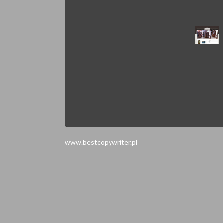
www.bestcopywriter.pl