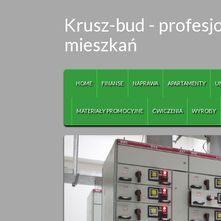
Krusz-bud - profes
mieszkań
HOME
FINANSE
NAPRAWA
APARTAMENTY
U
MATERIAŁY PROMOCYJNE
ĆWICZENIA
WYROBY