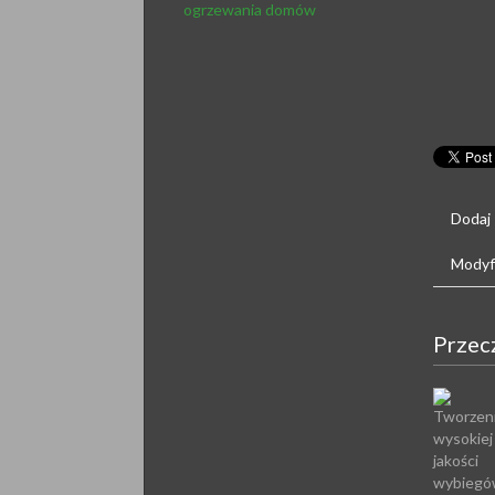
ogrzewania domów
Dodaj
Modyfi
Przec