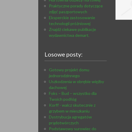
Praktyczne porady dotyczące
zdjęć paszportowych
Eksperckie zastosowanie
technologii próżniowej
Znajdź ciekawe publikacje
wydawnictwa demart.
Losowe posty:
Gotowy projekt domu
jednorodzinnego
Uszkodzenia w obrębie więźby
dachowej
Foks – Bud – wszystko dla
Twoich podłóg
Korff - walcz skutecznie z
grzybem w mieszkaniu
Dystrybucja agregatów
prądotwórczych
Podstawowy surowiec do