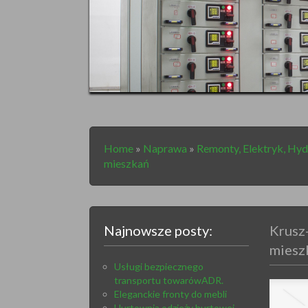
Home
»
Naprawa
»
Remonty, Elektryk, Hyd
mieszkań
Najnowsze posty:
Krusz
miesz
Usługi bezpiecznego
transportu towarówADR.
Eleganckie fronty do mebli
Hurtownia odzieży hurtowej