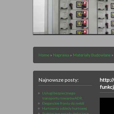
Home
»
Naprawa
»
Materiały Budowlane
Najnowsze posty:
http:
funkc
Usługi bezpiecznego
transportu towarówADR.
Eleganckie fronty do mebli
Hurtownia odzieży hurtowej
Praktyczne porady dotyczące