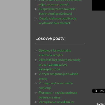
zdjęć paszportowych
Eksperckie zastosowanie
technologii próżniowej
Znajdź ciekawe publikacje
wydawnictwa demart.
Losowe posty:
Stylowa i funkcjonalna
aranżacja wnętrz
Zbiorniki betonowe na wodę
pitną też muszą być
zabezpieczone
Z czym związana jest winda
orona
Z czego wykonać wiatę
rolniczą?
Florexpol - szybka budowa
basenu i sauny
Zarządzanie osiedlami w
Dodaj