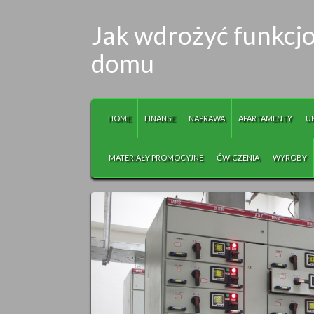
Jak wdrożyć funkcj
domu
HOME
FINANSE
NAPRAWA
APARTAMENTY
U
MATERIAŁY PROMOCYJNE
ĆWICZENIA
WYROBY