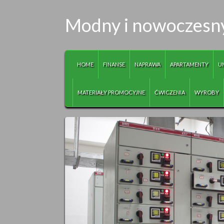
Modny i nowoczesny
HOME
FINANSE
NAPRAWA
APARTAMENTY
U
MATERIAŁY PROMOCYJNE
ĆWICZENIA
WYROBY