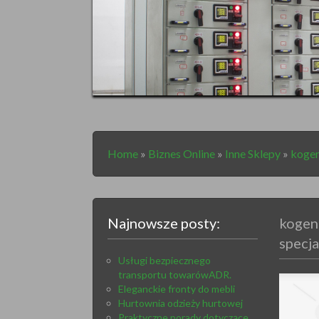
Home
»
Biznes Online
»
Inne Sklepy
»
kogen
Najnowsze posty:
kogen
specja
Usługi bezpiecznego
transportu towarówADR.
Eleganckie fronty do mebli
Hurtownia odzieży hurtowej
Praktyczne porady dotyczące