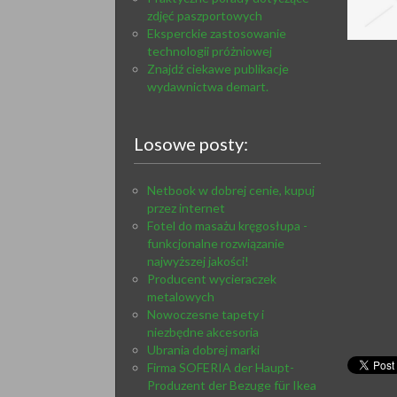
zdjęć paszportowych
Eksperckie zastosowanie
technologii próżniowej
Znajdź ciekawe publikacje
wydawnictwa demart.
Losowe posty:
Netbook w dobrej cenie, kupuj
przez internet
Fotel do masażu kręgosłupa -
funkcjonalne rozwiązanie
najwyższej jakości!
Producent wycieraczek
metalowych
Nowoczesne tapety i
niezbędne akcesoria
Ubrania dobrej marki
Firma SOFERIA der Haupt-
Produzent der Bezuge für Ikea