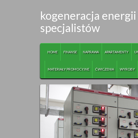
kogeneracja energi
specjalistów
HOME
FINANSE
NAPRAWA
APARTAMENTY
U
MATERIAŁY PROMOCYJNE
ĆWICZENIA
WYROBY