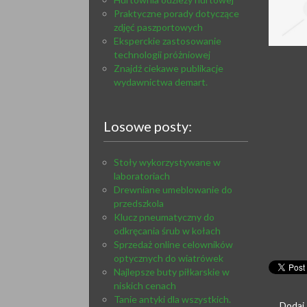
Praktyczne porady dotyczące
zdjęć paszportowych
Eksperckie zastosowanie
technologii próżniowej
Znajdź ciekawe publikacje
wydawnictwa demart.
Losowe posty:
Stoły wykorzystywane w
laboratoriach
Drewniane umeblowanie do
przedszkola
Klucz pneumatyczny do
odkręcania śrub w kołach
Sprzedaż online celowników
optycznych do wiatrówek
Najlepsze buty piłkarskie w
niskich cenach
Tanie antyki dla wszystkich.
Dodaj