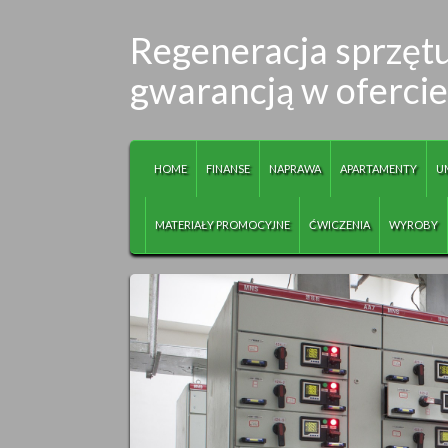
Regeneracja sprzęt
gwarancją w oferci
HOME
FINANSE
NAPRAWA
APARTAMENTY
U
MATERIAŁY PROMOCYJNE
ĆWICZENIA
WYROBY