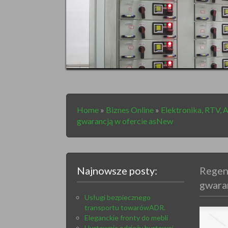
Home
»
Biznes Online
»
Elektronika, RTV,
gwarancją w ofercie asNew
Najnowsze posty:
Regen
gwara
Usługi bezpiecznego
transportu towarówADR.
Eleganckie fronty do mebli
Hurtownia odzieży hurtowej