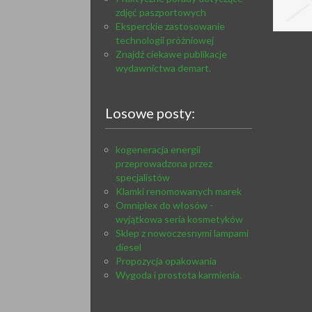
zdjęć paszportowych
Eksperckie zastosowanie
technologii próżniowej
Znajdź ciekawe publikacje
wydawnictwa demart.
Losowe posty:
kogeneracja energii
przeprowadzona przez
specjalistów
Klamki renomowanych marek
Omniplex do włosów -
wyjątkowa seria kosmetyków
Sklep z nowoczesnymi lampami
diesel
Propozycja opakowania
Wygoda i prostota karmienia.