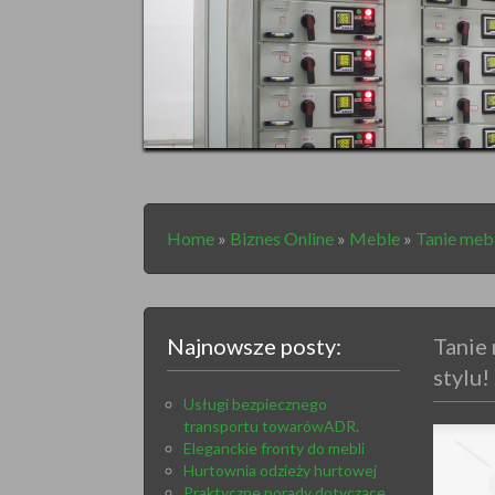
Home
»
Biznes Online
»
Meble
»
Tanie mebl
Najnowsze posty:
Tanie
stylu!
Usługi bezpiecznego
transportu towarówADR.
Eleganckie fronty do mebli
Hurtownia odzieży hurtowej
Praktyczne porady dotyczące