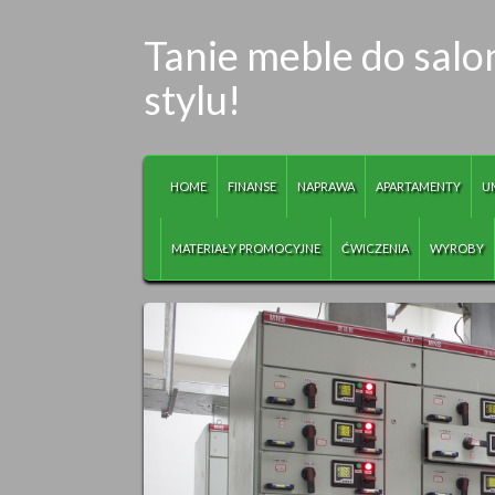
Tanie meble do salo
stylu!
HOME
FINANSE
NAPRAWA
APARTAMENTY
U
MATERIAŁY PROMOCYJNE
ĆWICZENIA
WYROBY