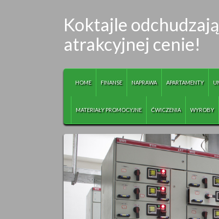
Koktajle odchudzają
atrakcyjnej cenie!
HOME
FINANSE
NAPRAWA
APARTAMENTY
U
MATERIAŁY PROMOCYJNE
ĆWICZENIA
WYROBY