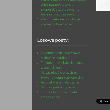
zdjęć paszportowych
Eksperckie zastosowanie
technologii próżniowej
Znajdź ciekawe publikacje
wydawnictwa demart.
Losowe posty:
Okienne pasje- Warszawa
najlepsze markizy
Ekokosmetyki Kafe Krasoty -
wysoka jakość!
Masaż pleców w zaciszu
twojego domu, każdego dnia
Aromatyczna mała czarna
Miody z polskich pasiek
Grupa Planownia - mała
architektura.