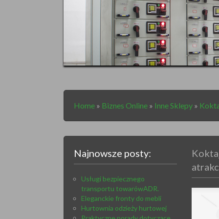
Home
»
Biznes Online
»
Inne Sklepy
»
Kokta
Najnowsze posty:
Kokta
atrakc
Usługi bezpiecznego
transportu towarówADR.
Eleganckie fronty do mebli
Hurtownia odzieży hurtowej
Praktyczne porady dotyczące