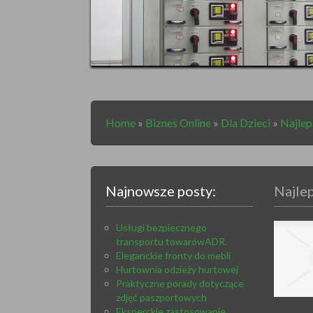
Home
»
Biznes Online
»
Dla Dzieci
»
Najlep
Najnowsze posty:
Najlep
Usługi bezpiecznego
transportu towarówADR.
Eleganckie fronty do mebli
Hurtownia odzieży hurtowej
Praktyczne porady dotyczące
zdjęć paszportowych
Eksperckie zastosowanie