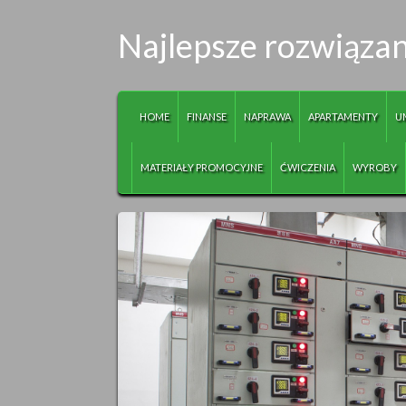
Najlepsze rozwiązan
HOME
FINANSE
NAPRAWA
APARTAMENTY
U
MATERIAŁY PROMOCYJNE
ĆWICZENIA
WYROBY