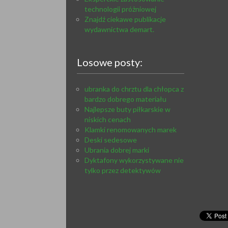
technologii próżniowej
Znajdź ciekawe publikacje
wydawnictwa demart.
Losowe posty:
ubranka do chrztu dla chłopca z
bardzo dobrego materiału
Najlepsze buty piłkarskie w
niskich cenach
Klamki renomowanych marek
Deski sedesowe
Ubrania dobrej marki
Dyktafony wykorzystywane nie
tylko przez detektywów