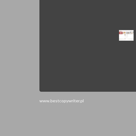
www.bestcopywriter.pl