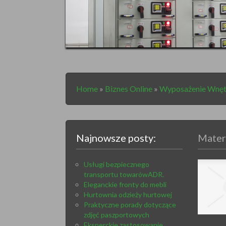
Home
»
Biznes Online
»
Wyposażenie Wnęt
Najnowsze posty:
Mater
Usługi bezpiecznego
transportu towarówADR.
Eleganckie fronty do mebli
Hurtownia odzieży hurtowej
Praktyczne porady dotyczące
zdjęć paszportowych
Eksperckie zastosowanie