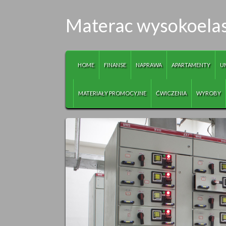
Materac wysokoelas
HOME
FINANSE
NAPRAWA
APARTAMENTY
U
MATERIAŁY PROMOCYJNE
ĆWICZENIA
WYROBY