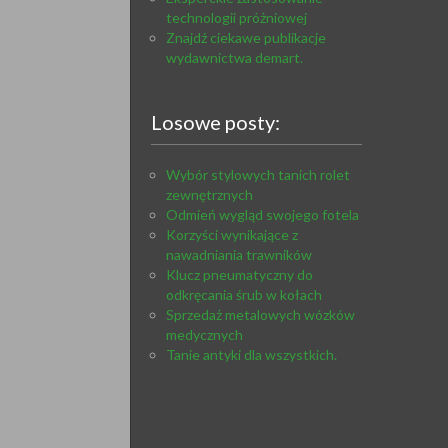
technologii próżniowej
Znajdź ciekawe publikacje
wydawnictwa demart.
Losowe posty:
Wybór stylowych tanich rolet
zewnętrznych
Odmień wygląd swojego fotela
Korzyści wynikające z
nawadniania trawników
Klucz pneumatyczny do
odkręcania śrub w kołach
Sprzedaż metalowych wózków
medycznych
Tanie antyki dla wszystkich.