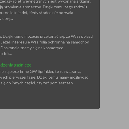
edaży rolet wewnętrznych jest wykonana z tkanin,
ą promienie słoneczne. Dzięki temu tego rodzaju
ne letnie dni, kiedy słońce nie pozwala
obrę...
Dzięki temu możecie przekonać się, że Wasz pojazd
 Jeżeli interesuje Was folia ochronna na samochód
y. Doskonale znamy się na kosmetyce
foli...
ądzenia gaśnicze
e są przez firmę GW Sprinkler, to rozwiązania,
 ich pierwszej fazie. Dzięki temu mamy możliwość
 się do innych części, czy też pomieszczeń