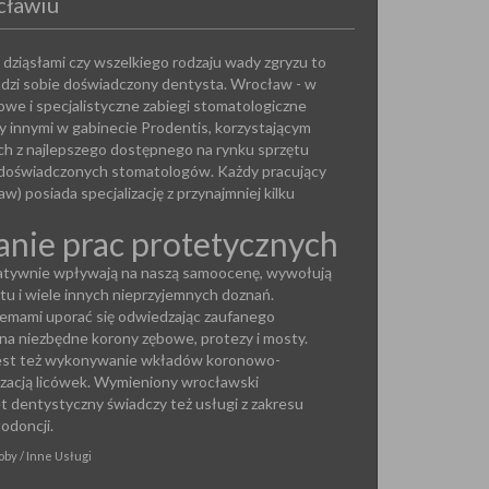
cławiu
 dziąsłami czy wszelkiego rodzaju wady zgryzu to
radzi sobie doświadczony dentysta. Wrocław - w
we i specjalistyczne zabiegi stomatologiczne
 innymi w gabinecie Prodentis, korzystającym
ch z najlepszego dostępnego na rynku sprzętu
 doświadczonych stomatologów. Każdy pracujący
w) posiada specjalizację z przynajmniej kilku
ie prac protetycznych
gatywnie wpływają na naszą samoocenę, wywołują
tu i wiele innych nieprzyjemnych doznań.
blemami uporać się odwiedzając zaufanego
na niezbędne korony zębowe, protezy i mosty.
jest też wykonywanie wkładów koronowo-
izacją licówek. Wymieniony wrocławski
et dentystyczny świadczy też usługi z zakresu
todoncji.
by / Inne Usługi