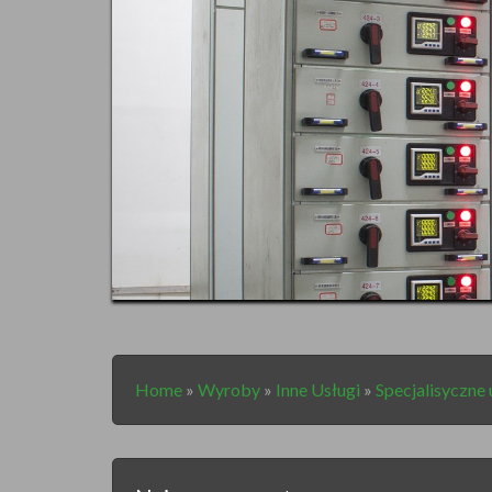
Home
»
Wyroby
»
Inne Usługi
»
Specjalisyczne