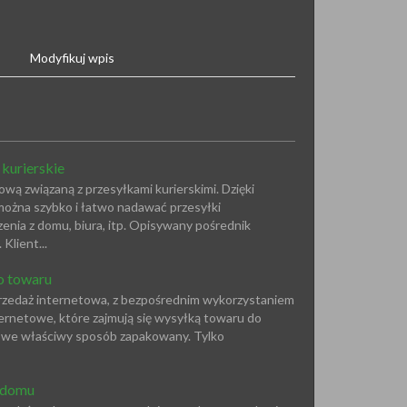
Modyfikuj wpis
 kurierskie
wą związaną z przesyłkami kurierskimi. Dzięki
ożna szybko i łatwo nadawać przesyłki
nia z domu, biura, itp. Opisywany pośrednik
Klient...
o towaru
przedaż internetowa, z bezpośrednim wykorzystaniem
nternetowe, które zajmują się wysyłką towaru do
ył we właściwy sposób zapakowany. Tylko
 domu