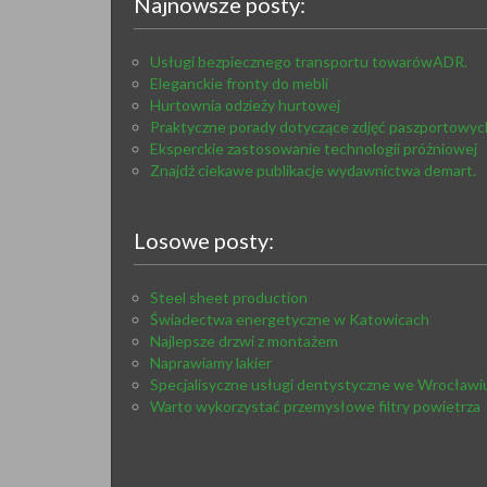
Najnowsze posty:
Usługi bezpiecznego transportu towarówADR.
Eleganckie fronty do mebli
Hurtownia odzieży hurtowej
Praktyczne porady dotyczące zdjęć paszportowyc
Eksperckie zastosowanie technologii próżniowej
Znajdź ciekawe publikacje wydawnictwa demart.
Losowe posty:
Steel sheet production
Świadectwa energetyczne w Katowicach
Najlepsze drzwi z montażem
Naprawiamy lakier
Specjalisyczne usługi dentystyczne we Wrocławi
Warto wykorzystać przemysłowe filtry powietrza