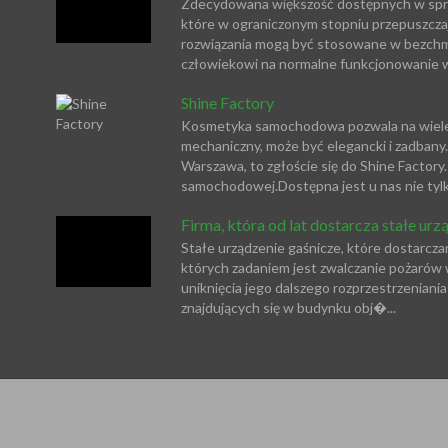
Zdecydowana większość dostępnych w sprz
które w ograniczonym stopniu przepuszczaj
rozwiązania mogą być stosowane w bezchmur
człowiekowi na normalne funkcjonowanie w 
Shine Factory
Kosmetyka samochodowa pozwala na wiele. 
mechaniczny, może być elegancki i zadbany.
Warszawa, to zgłoście się do Shine Factor
samochodowej.Dostępna jest u nas nie tylko 
Firma, która od lat dostarcza stałe urz
Stałe urządzenie gaśnicze, które dostarczan
których zadaniem jest zwalczanie pożarów w
uniknięcia jego dalszego rozprzestrzeniania
znajdujących się w budynku obj�...