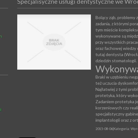
Specjalisyczne usługi dentystyczne we Wro
Bolący ząb, problemy z
zadania, z którymi po
tym mieście komplekso
h
wykonywane są między
przy wszystkich praca
oraz fachowej wiedzy
tutaj dentysta (Wrocła
dziedzin stomatologii.
Wykonywan
Braki w uzębieniu ne
też uczucia dyskomfor
Najłatwiej z tymi pro
protetyka, który wyko
Zadaniem protetyka 
korzeniowych czy real
u
specjalistyczny gabin
implantologii oraz z or
2015-08-06
|
Kategoria: Wyro