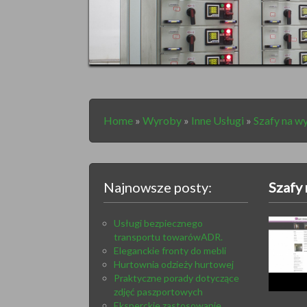
Home
»
Wyroby
»
Inne Usługi
»
Szafy na w
Najnowsze posty:
Szafy
Usługi bezpiecznego
transportu towarówADR.
Eleganckie fronty do mebli
Hurtownia odzieży hurtowej
Praktyczne porady dotyczące
zdjęć paszportowych
Eksperckie zastosowanie