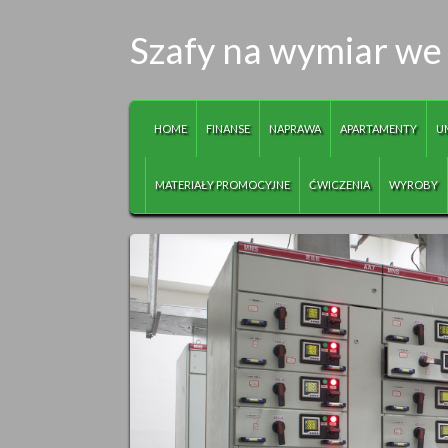
Szafy na wymiar w
HOME
FINANSE
NAPRAWA
APARTAMENTY
U
MATERIAŁY PROMOCYJNE
ĆWICZENIA
WYROBY