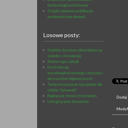
technologii próżniowej
Znajdź ciekawe publikacje
wydawnictwa demart.
Losowe posty:
Szybkie dostawy zbiorników na
szambo z instalacją
Różne typu żaluzji
Dystrybucja
wysokojakościowego czyściwa i
akcesoriów higienicznych
Tania restauracja specjalnie dla
ciebie! Sprawdź!
Najlepsze drzwi z montażem
Dodaj
Usługi prania dywanów
Modyfi