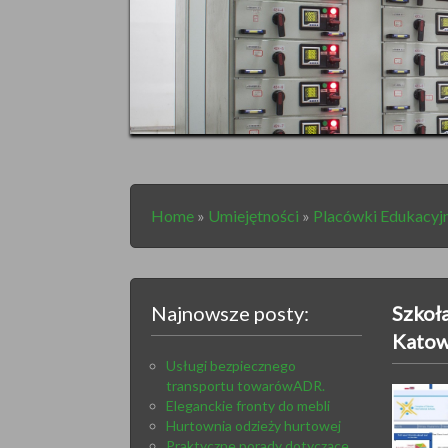
Home
»
Umiejętności
»
Placówki Edukacyj
Najnowsze posty:
Szkoł
Katow
Usługi bezpiecznego
transportu towarówADR.
Eleganckie fronty do mebli
Hurtownia odzieży hurtowej
Praktyczne porady dotyczące