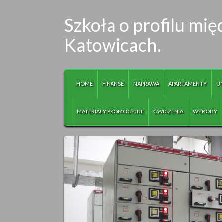
Szkoła o profilu m
Katowicach.
HOME
FINANSE
NAPRAWA
APARTAMENTY
U
MATERIAŁY PROMOCYJNE
ĆWICZENIA
WYROBY