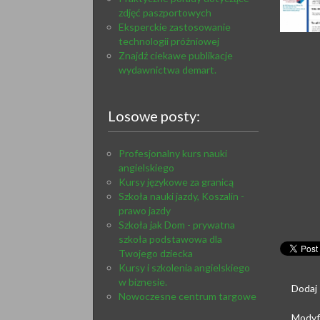
zdjęć paszportowych
Eksperckie zastosowanie
technologii próżniowej
Znajdź ciekawe publikacje
wydawnictwa demart.
Losowe posty:
Profesjonalny kurs nauki
angielskiego
Kursy językowe za granicą
Szkoła nauki jazdy, Koszalin -
prawo jazdy
Szkoła jak Dom - prywatna
szkoła podstawowa dla
Twojego dziecka
Kursy i szkolenia angielskiego
w biznesie.
Dodaj
Nowoczesne centrum targowe
Modyfi