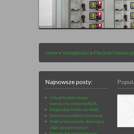
Home
»
Umiejętności
»
Placówki Edukacyj
Najnowsze posty:
Popula
Usługi bezpiecznego
transportu towarówADR.
Eleganckie fronty do mebli
Hurtownia odzieży hurtowej
Praktyczne porady dotyczące
zdjęć paszportowych
Eksperckie zastosowanie