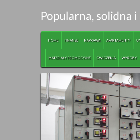
Popularna, solidna i
HOME
FINANSE
NAPRAWA
APARTAMENTY
U
MATERIAŁY PROMOCYJNE
ĆWICZENIA
WYROBY