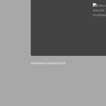
www.bestcopywriter.pl