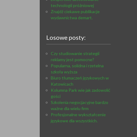
technologii próżniowej
Znajdź ciekawe publikacje
wydawnictwa demart.
Losowe posty:
Czy studiowanie strategii
reklamy jest pomocne?
Popularna, solidna i rzetelna
szkoła wyższa
Biuro tłumaczeń językowych w
Katowicach
Kolumna Park wie jak zadowolić
gości
Szkolenia negocjacyjne bardzo
ważne dla wielu firm
Profesjonalne wykształcenie
językowe dla wszystkich.