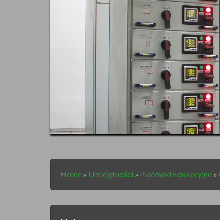
Home
»
Umiejętności
»
Placówki Edukacyjne
»