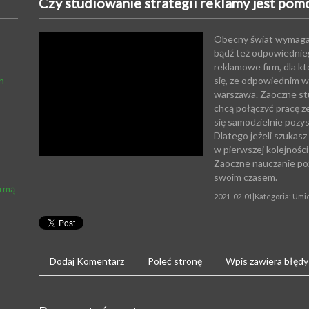
Czy studiowanie strategii reklamy jest pom
Obecny świat wymaga 
bądź też odpowiednie
reklamowe firm, dla kt
h
się, ze odpowiednim w
warszawa. Zaoczne stu
chcą połączyć pracę z
się samodzielnie pozy
Dlatego jeżeli szukas
w pierwszej kolejnośc
Zaoczne nauczanie poz
swoim czasem.
irmą
2021-02-01
|
Kategoria: Umi
Dodaj Komentarz
Poleć stronę
Wpis zawiera błędy