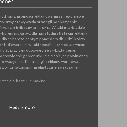
ocne?
od nas znajomości reklamowania samego siebie
go przygotowywania strategii pod kampanie
órych chcielibyśmy pracować. W takim razie zdaje
yborem mogą być dla nas studia strategia reklamy
dia są bardzo dobrym pomysłem dla ludzi, którzy
e studiowaniem, w taki sposób aby móc utrzymać
skując przy tym odpowiednie wykształcenie.
z odpowiedniego kierunku dla siebie, to powinieneś
i rozważyć studia strategia reklamy warszawa.
woli Ci natomiast na elastyczne zarządzanie
ejętności / Placówki Edukacyjne
Modyfikuj wpis