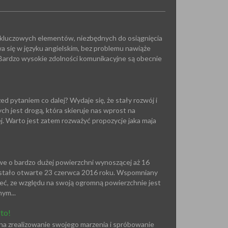
 z kluczowych elementów, niezbędnych do osiągnięcia
 się w języku angielskim, bez problemu nawiąże
 Bardzo wysokie zdolności komunikacyjne są obecnie
d pytaniem co dalej? Wydaje się, że stały rozwój i
 jest drogą, która skieruje nas wprost na
 Warto jest zatem rozważyć propozycje jaka maja
 o bardzo dużej powierzchni wynoszącej aż 16
stało otwarte 23 czerwca 2016 roku. Wspomniany
ieć, ze względu na swoją ogromną powierzchnie jest
ym...
to!
na zrealizowanie swojego marzenia i spróbowanie