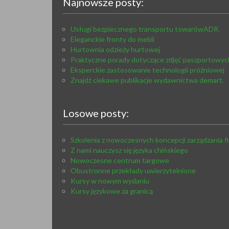
Najnowsze posty:
Usługi bezpiecznego transportu towarówADR.
Eleganckie fronty do mebli
Hurtownia odzieży hurtowej
Praktyczne porady dotyczące zdjęć paszportowyc
Eksperckie zastosowanie technologii próżniowej
Znajdź ciekawe publikacje wydawnictwa demart.
Losowe posty:
Szkolenia z nowoczesnych koncepcji zarządzania f
Z nami nauczysz się języka chińskiego
Nowoczesne centrum targowe
Obustronne przekłady uwierzytelnione
Kursy w nowym wydaniu
Kursy językowe za granicą