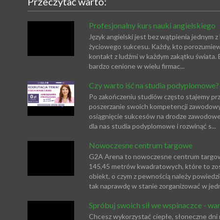
Przeczytać warto:
Profesjonalny kurs nauki angielskiego
Język angielski jest bez wątpienia jednym
życiowego sukcesu. Każdy, kto porozumiewa
kontakt z ludźmi w każdym zakątku świata.
bardzo cenione w wielu firmac...
Czy warto iść na studia podyplomowe?
Po zakończeniu studiów często stajemy prze
poszerzanie swoich kompetencji zawodowych
osiągnięcie sukcesów na drodze zawodowej.
dla nas studia podyplomowe i rozwinąć s...
Nowoczesne centrum targowe
G2A Arena to nowoczesne centrum targowe
145,45 metrów kwadratowych, które to zo
obiekt, o czym z pewnością należy powiedz
tak naprawdę w stanie zorganizować w jedn
Spróbuj swoich sił we wspinaczce - war
Chcesz wykorzystać ciepłe, słoneczne dni 