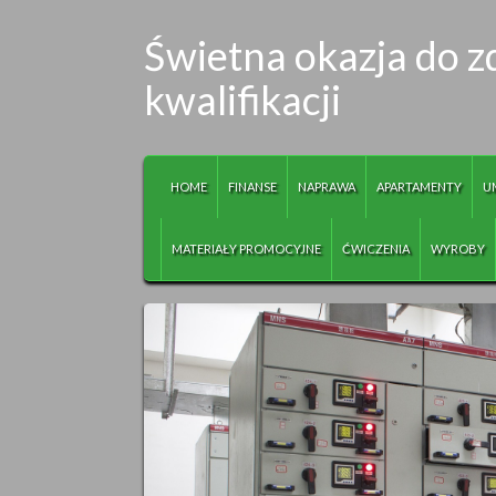
Świetna okazja do 
kwalifikacji
HOME
FINANSE
NAPRAWA
APARTAMENTY
U
MATERIAŁY PROMOCYJNE
ĆWICZENIA
WYROBY