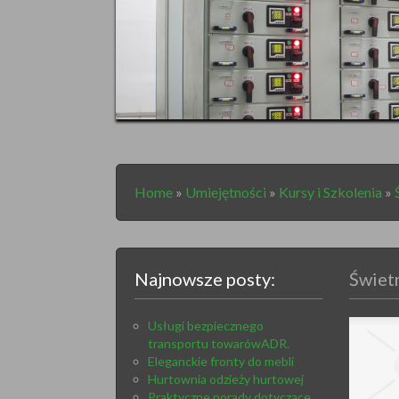
Home
»
Umiejętności
»
Kursy i Szkolenia
»
Najnowsze posty:
Świetn
Usługi bezpiecznego
transportu towarówADR.
Eleganckie fronty do mebli
Hurtownia odzieży hurtowej
Praktyczne porady dotyczące