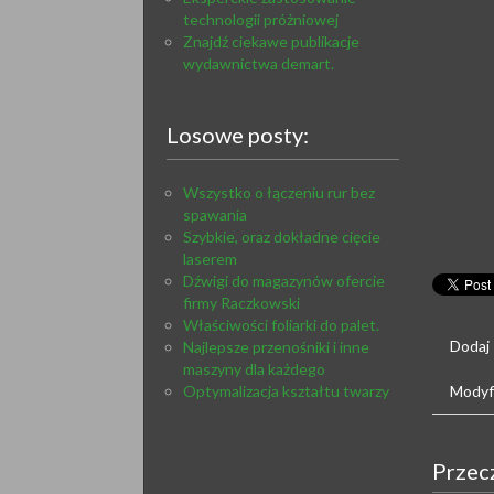
technologii próżniowej
Znajdź ciekawe publikacje
wydawnictwa demart.
Losowe posty:
Wszystko o łączeniu rur bez
spawania
Szybkie, oraz dokładne cięcie
laserem
Dźwigi do magazynów ofercie
firmy Raczkowski
Właściwości foliarki do palet.
Dodaj
Najlepsze przenośniki i inne
maszyny dla każdego
Optymalizacja kształtu twarzy
Modyfi
Przec