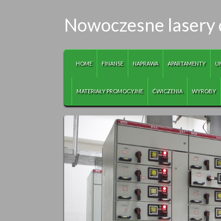
Nowoczesne lasery d
HOME
FINANSE
NAPRAWA
APARTAMENTY
U
MATERIAŁY PROMOCYJNE
ĆWICZENIA
WYROBY