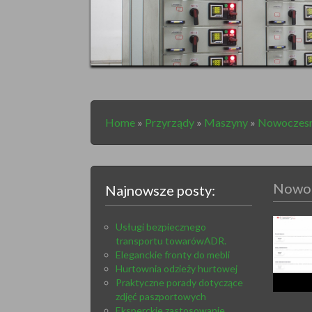
Home
»
Przyrządy
»
Maszyny
»
Nowoczesne
Nowoc
Najnowsze posty:
Usługi bezpiecznego
transportu towarówADR.
Eleganckie fronty do mebli
Hurtownia odzieży hurtowej
Praktyczne porady dotyczące
zdjęć paszportowych
Eksperckie zastosowanie