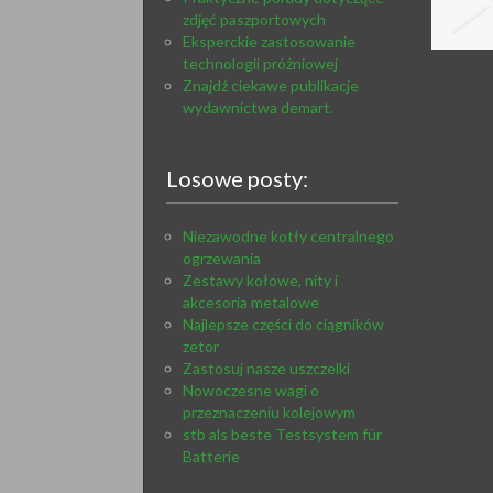
zdjęć paszportowych
Eksperckie zastosowanie
technologii próżniowej
Znajdź ciekawe publikacje
wydawnictwa demart.
Losowe posty:
Niezawodne kotły centralnego
ogrzewania
Zestawy kołowe, nity i
akcesoria metalowe
Najlepsze części do ciągników
zetor
Zastosuj nasze uszczelki
Nowoczesne wagi o
przeznaczeniu kolejowym
stb als beste Testsystem für
Batterie