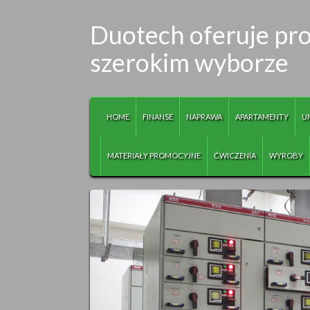
Duotech oferuje pro
szerokim wyborze
HOME
FINANSE
NAPRAWA
APARTAMENTY
U
MATERIAŁY PROMOCYJNE
ĆWICZENIA
WYROBY