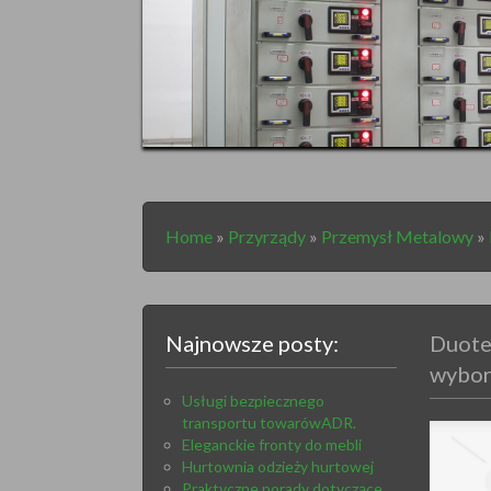
Home
»
Przyrządy
»
Przemysł Metalowy
»
Najnowsze posty:
Duote
wybor
Usługi bezpiecznego
transportu towarówADR.
Eleganckie fronty do mebli
Hurtownia odzieży hurtowej
Praktyczne porady dotyczące