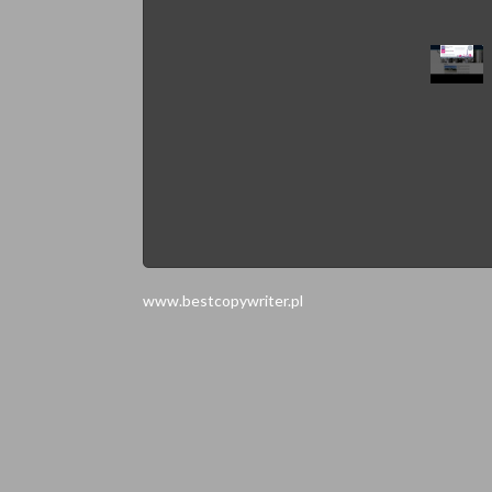
www.bestcopywriter.pl