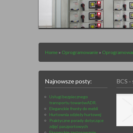
Home
»
Oprogramowanie
»
Oprogramowa
Najnowsze posty:
BCS - 
Usługi bezpiecznego
transportu towarówADR.
Eleganckie fronty do mebli
Hurtownia odzieży hurtowej
Praktyczne porady dotyczące
zdjęć paszportowych
Eksperckie zastosowanie