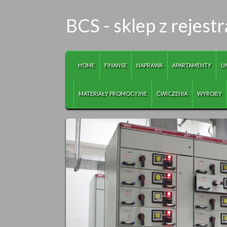
BCS - sklep z rejest
HOME
FINANSE
NAPRAWA
APARTAMENTY
U
MATERIAŁY PROMOCYJNE
ĆWICZENIA
WYROBY