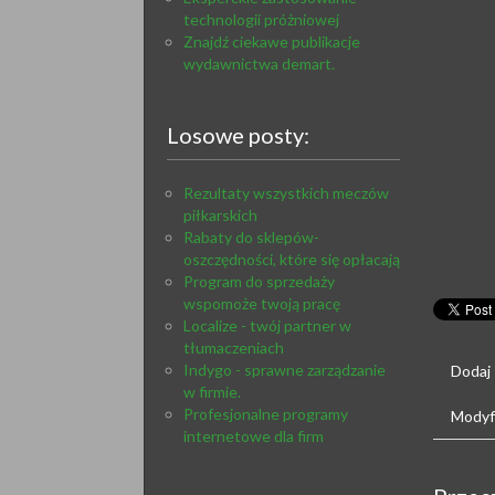
technologii próżniowej
Znajdź ciekawe publikacje
wydawnictwa demart.
Losowe posty:
Rezultaty wszystkich meczów
piłkarskich
Rabaty do sklepów-
oszczędności, które się opłacają
Program do sprzedaży
wspomoże twoją pracę
Localize - twój partner w
tłumaczeniach
Indygo - sprawne zarządzanie
Dodaj
w firmie.
Profesjonalne programy
Modyfi
internetowe dla firm