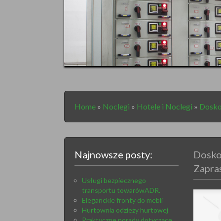
Home
»
Noclegi
»
Hotele i Noclegi
»
Dosko
Najnowsze posty:
Dosko
Zapra
Usługi bezpiecznego
transportu towarówADR.
Eleganckie fronty do mebli
Hurtownia odzieży hurtowej
Praktyczne porady dotyczące