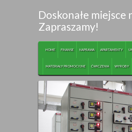
Doskonałe miejsce 
Zapraszamy!
HOME
FINANSE
NAPRAWA
APARTAMENTY
U
MATERIAŁY PROMOCYJNE
ĆWICZENIA
WYROBY