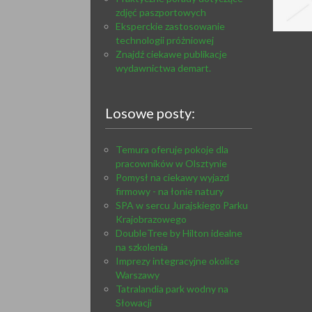
zdjęć paszportowych
Eksperckie zastosowanie
technologii próżniowej
Znajdź ciekawe publikacje
wydawnictwa demart.
Losowe posty:
Temura oferuje pokoje dla
pracowników w Olsztynie
Pomysł na ciekawy wyjazd
firmowy - na łonie natury
SPA w sercu Jurajskiego Parku
Krajobrazowego
DoubleTree by Hilton idealne
na szkolenia
Imprezy integracyjne okolice
Warszawy
Tatralandia park wodny na
Słowacji