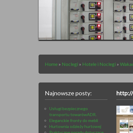
Home
»
Noclegi
»
Hotele i Noclegi
»
Wakac
Najnowsze posty:
http:
Usługi bezpiecznego
transportu towarówADR.
Eleganckie fronty do mebli
Hurtownia odzieży hurtowej
Praktyczne porady dotyczące