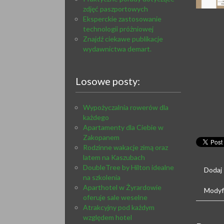
zdjęć paszportowych
Eksperckie zastosowanie
technologii próżniowej
Znajdź ciekawe publikacje
wydawnictwa demart.
Losowe posty:
Wypożyczalnia rowerów dla
każdego
Apartamenty dla Ciebie w
Zakopanem
Rodzinne wakacje zimą oraz
latem na Kaszubach
DoubleTree by Hilton idealne
Dodaj
na szkolenia
Aparthotel w Żyrardowie
Modyfi
oferuje sale weselne
Atrakcyjny pod każdym
względem hotel