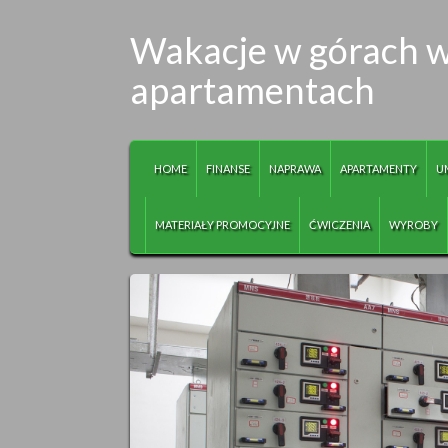
Wakacje w górach 
apartamentach
HOME
FINANSE
NAPRAWA
APARTAMENTY
U
MATERIAŁY PROMOCYJNE
ĆWICZENIA
WYROBY