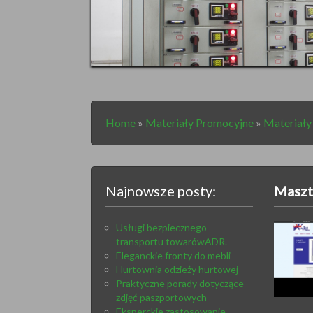
Home
»
Materiały Promocyjne
»
Materiał
Najnowsze posty:
Maszt
Usługi bezpiecznego
transportu towarówADR.
Eleganckie fronty do mebli
Hurtownia odzieży hurtowej
Praktyczne porady dotyczące
zdjęć paszportowych
Eksperckie zastosowanie