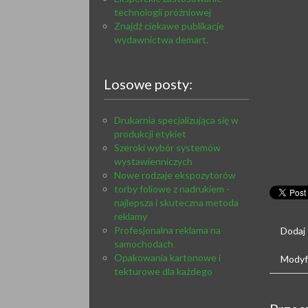
technologii próżniowej
Znajdź ciekawe publikacje
wydawnictwa demart.
Losowe posty:
Drukarnia specjalizująca się w
produkcji etykiet
Szeroki wybór systemów
wystawienniczych
Nowe rodzaje ekspozytorów
torby foliowe z nadrukiem -
najlepsza i skuteczna metoda
reklamy
Profesjonalna reklama na
Dodaj
samochodach
Opakowania kartonowe i
Modyfi
tekturowe dla każdego