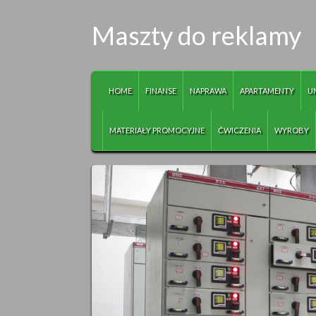
Maszty do reklamy
HOME
FINANSE
NAPRAWA
APARTAMENTY
U
MATERIAŁY PROMOCYJNE
ĆWICZENIA
WYROBY