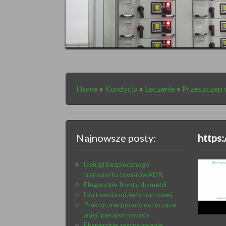
Home
»
Kondycja
»
Leczenie
»
Przeszczep
Najnowsze posty:
https:
Usługi bezpiecznego
transportu towarówADR.
Eleganckie fronty do mebli
Hurtownia odzieży hurtowej
Praktyczne porady dotyczące
zdjęć paszportowych
Eksperckie zastosowanie