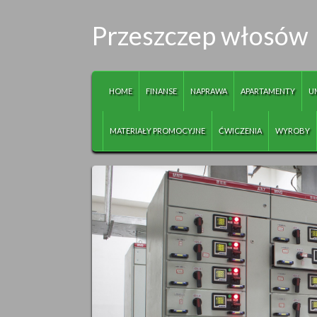
Przeszczep włosów
HOME
FINANSE
NAPRAWA
APARTAMENTY
U
MATERIAŁY PROMOCYJNE
ĆWICZENIA
WYROBY