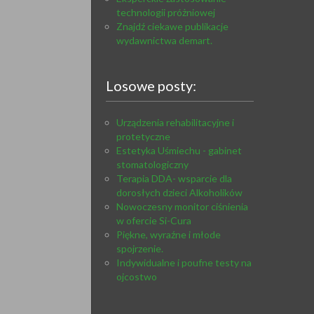
technologii próżniowej
Znajdź ciekawe publikacje
wydawnictwa demart.
Losowe posty:
Urządzenia rehabilitacyjne i
protetyczne
Estetyka Uśmiechu - gabinet
stomatologiczny
Terapia DDA- wsparcie dla
dorosłych dzieci Alkoholików
Nowoczesny monitor ciśnienia
w ofercie Si-Cura
Piękne, wyraźne i młode
spojrzenie.
Indywidualne i poufne testy na
ojcostwo