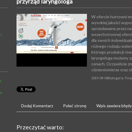
przyrząd laryngologa
W ofercie hurtowni m
wysokiej jakości wypo
sprzedawane przez na
h
wszechstronnej oferc
dla swoich indywidual
różnego rodzaju wziern
którego produkcji rów
laryngologa możemy z
cenach. Oczywiście zn
ciśnieniomierze oraz 
2019-09-04
|
Kategoria: Fin
e
na
Dodaj Komentarz
Poleć stronę
Wpis zawiera błędy
Przeczytać warto: