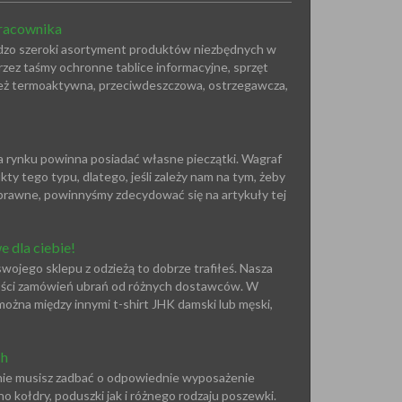
racownika
rdzo szeroki asortyment produktów niezbędnych w
zez taśmy ochronne tablice informacyjne, sprzęt
zież termoaktywna, przeciwdeszczowa, ostrzegawcza,
a rynku powinna posiadać własne pieczątki. Wagraf
kty tego typu, dlatego, jeśli zależy nam na tym, żeby
y sprawne, powinnyśmy zdecydować się na artykuły tej
 dla ciebie!
ojego sklepu z odzieżą to dobrze trafiłeś. Nasza
ości zamówień ubrań od różnych dostawców. W
można między innymi t-shirt JHK damski lub męski,
ch
znie musisz zadbać o odpowiednie wyposażenie
o kołdry, poduszki jak i różnego rodzaju poszewki.