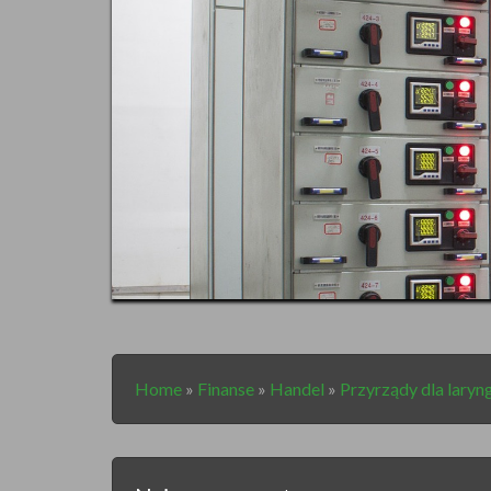
Home
»
Finanse
»
Handel
»
Przyrządy dla lary