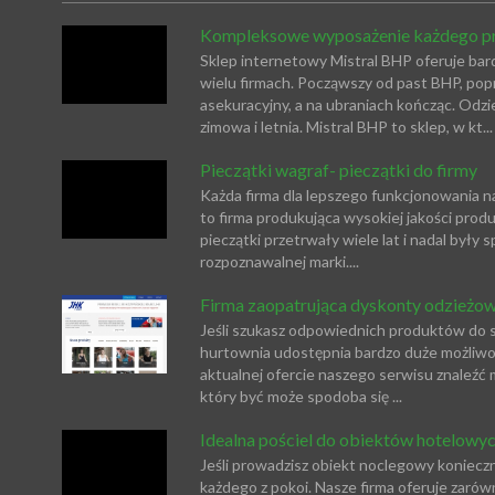
Kompleksowe wyposażenie każdego p
Sklep internetowy Mistral BHP oferuje ba
wielu firmach. Począwszy od past BHP, popr
asekuracyjny, a na ubraniach kończąc. Od
zimowa i letnia. Mistral BHP to sklep, w kt...
Pieczątki wagraf- pieczątki do firmy
Każda firma dla lepszego funkcjonowania n
to firma produkująca wysokiej jakości produ
pieczątki przetrwały wiele lat i nadal był
rozpoznawalnej marki....
Firma zaopatrująca dyskonty odzieżowe
Jeśli szukasz odpowiednich produktów do sw
hurtownia udostępnia bardzo duże możliw
aktualnej ofercie naszego serwisu znaleźć 
który być może spodoba się ...
Idealna pościel do obiektów hotelowy
Jeśli prowadzisz obiekt noclegowy koniec
każdego z pokoi. Nasze firma oferuje zarówn