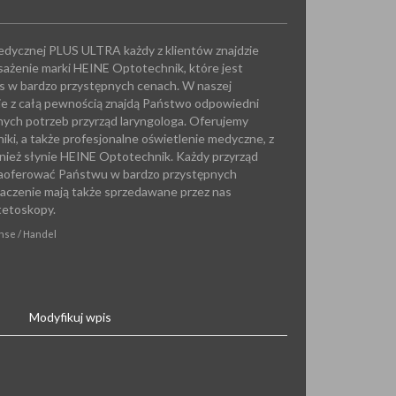
edycznej PLUS ULTRA każdy z klientów znajdzie
sażenie marki HEINE Optotechnik, które jest
s w bardzo przystępnych cenach. W naszej
ie z całą pewnością znajdą Państwo odpowiedni
nych potrzeb przyrząd laryngologa. Oferujemy
iki, a także profesjonalne oświetlenie medyczne, z
nież słynie HEINE Optotechnik. Każdy przyrząd
aoferować Państwu w bardzo przystępnych
aczenie mają także sprzedawane przez nas
stetoskopy.
anse / Handel
Modyfikuj wpis