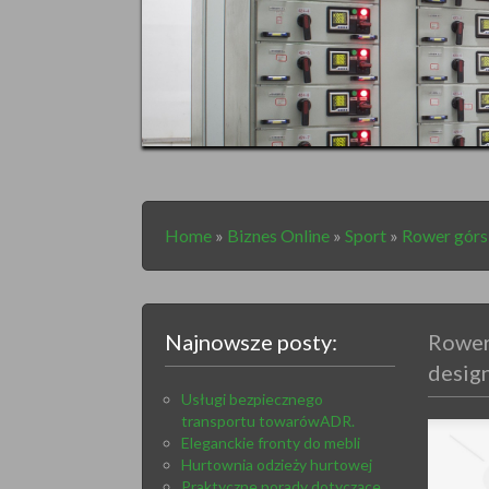
Home
»
Biznes Online
»
Sport
»
Rower górs
Najnowsze posty:
Rower
desig
Usługi bezpiecznego
transportu towarówADR.
Eleganckie fronty do mebli
Hurtownia odzieży hurtowej
Praktyczne porady dotyczące