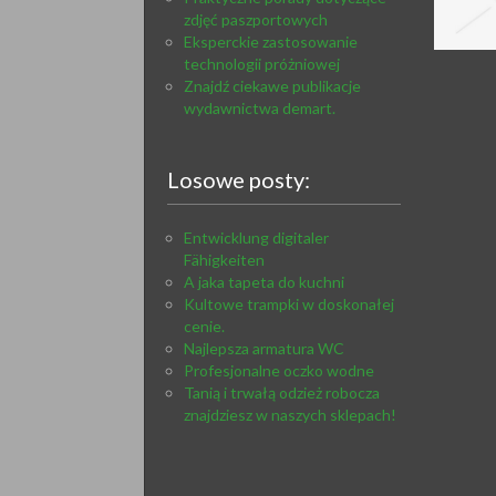
zdjęć paszportowych
Eksperckie zastosowanie
technologii próżniowej
Znajdź ciekawe publikacje
wydawnictwa demart.
Losowe posty:
Entwicklung digitaler
Fähigkeiten
A jaka tapeta do kuchni
Kultowe trampki w doskonałej
cenie.
Najlepsza armatura WC
Profesjonalne oczko wodne
Tanią i trwałą odzież robocza
znajdziesz w naszych sklepach!