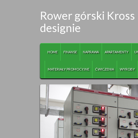
Rower górski Kross
designie
HOME
FINANSE
NAPRAWA
APARTAMENTY
U
MATERIAŁY PROMOCYJNE
ĆWICZENIA
WYROBY