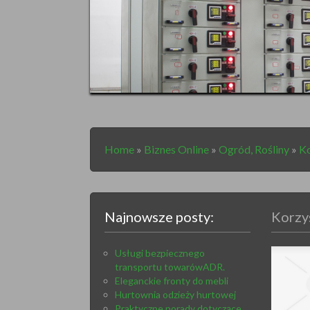
Home
»
Biznes Online
»
Ogród, Rośliny
»
Ko
Najnowsze posty:
Korzy
Usługi bezpiecznego
transportu towarówADR.
Eleganckie fronty do mebli
Hurtownia odzieży hurtowej
Praktyczne porady dotyczące