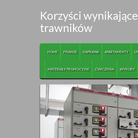
Korzyści wynikając
trawników
HOME
FINANSE
NAPRAWA
APARTAMENTY
U
MATERIAŁY PROMOCYJNE
ĆWICZENIA
WYROBY