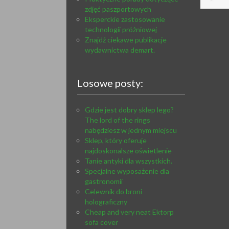
zdjęć paszportowych
Eksperckie zastosowanie
technologii próżniowej
Znajdź ciekawe publikacje
wydawnictwa demart.
Losowe posty:
Gdzie jest dobry sklep lego?
The lord of the rings
nabędziesz w jednym miejscu
Sklep, który oferuje
najdoskonalsze oświetlenie
Tanie antyki dla wszystkich.
Specjalne wyposażenie dla
gastronomii
Celewnik do broni
holograficzny
Cheap and very neat Ektorp
sofa cover