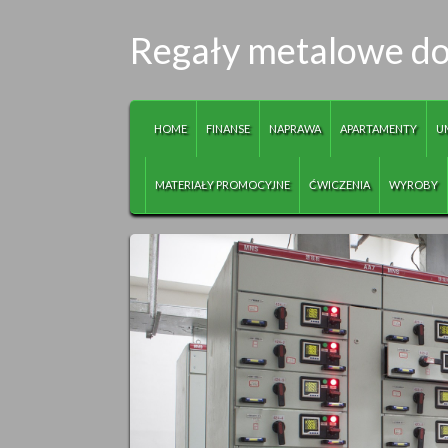
Regały metalowe do
HOME
FINANSE
NAPRAWA
APARTAMENTY
U
MATERIAŁY PROMOCYJNE
ĆWICZENIA
WYROBY