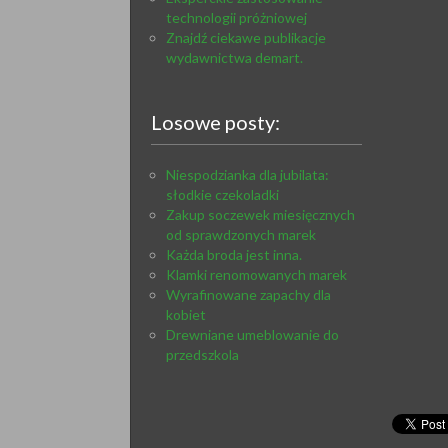
technologii próżniowej
Znajdź ciekawe publikacje
wydawnictwa demart.
Losowe posty:
Niespodzianka dla jubilata:
słodkie czekoladki
Zakup soczewek miesięcznych
od sprawdzonych marek
Każda broda jest inna.
Klamki renomowanych marek
Wyrafinowane zapachy dla
kobiet
Drewniane umeblowanie do
przedszkola