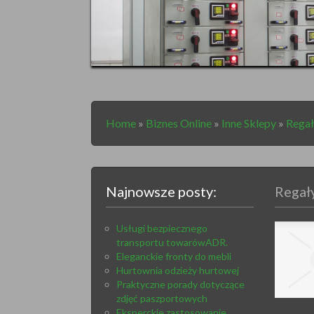
Home
»
Biznes Online
»
Inne Sklepy
»
Regał
Najnowsze posty:
Regał
Usługi bezpiecznego
transportu towarówADR.
Eleganckie fronty do mebli
Hurtownia odzieży hurtowej
Praktyczne porady dotyczące
zdjęć paszportowych
Eksperckie zastosowanie