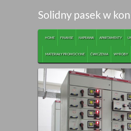
Solidny pasek w kon
HOME
FINANSE
NAPRAWA
APARTAMENTY
U
MATERIAŁY PROMOCYJNE
ĆWICZENIA
WYROBY