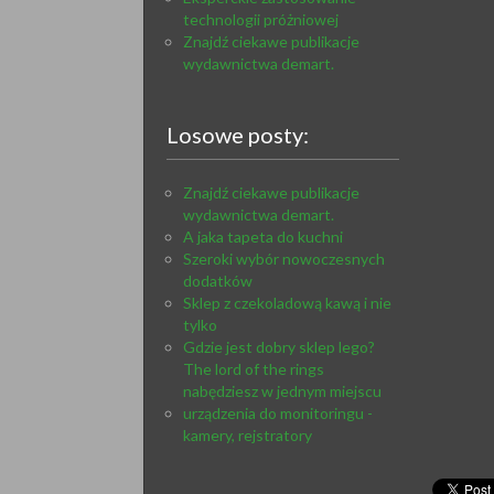
technologii próżniowej
Znajdź ciekawe publikacje
wydawnictwa demart.
Losowe posty:
Znajdź ciekawe publikacje
wydawnictwa demart.
A jaka tapeta do kuchni
Szeroki wybór nowoczesnych
dodatków
Sklep z czekoladową kawą i nie
tylko
Gdzie jest dobry sklep lego?
The lord of the rings
nabędziesz w jednym miejscu
urządzenia do monitoringu -
kamery, rejstratory