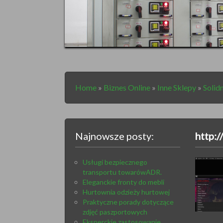
Home
»
Biznes Online
»
Inne Sklepy
»
Solid
Najnowsze posty:
http:/
Usługi bezpiecznego
transportu towarówADR.
Eleganckie fronty do mebli
Hurtownia odzieży hurtowej
Praktyczne porady dotyczące
zdjęć paszportowych
Eksperckie zastosowanie