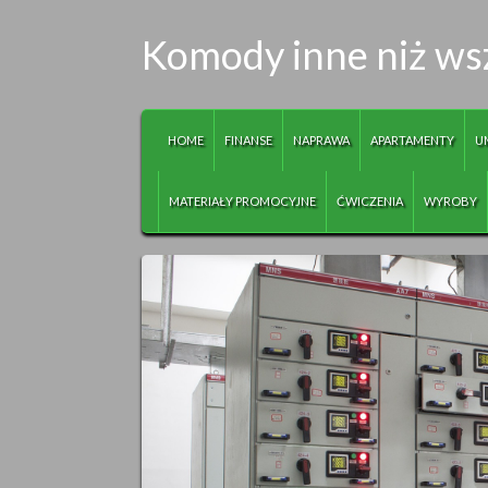
Komody inne niż ws
HOME
FINANSE
NAPRAWA
APARTAMENTY
U
MATERIAŁY PROMOCYJNE
ĆWICZENIA
WYROBY