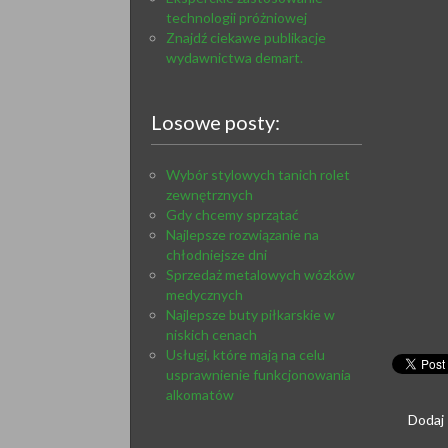
technologii próżniowej
Znajdź ciekawe publikacje
wydawnictwa demart.
Losowe posty:
Wybór stylowych tanich rolet
zewnętrznych
Gdy chcemy sprzątać
Najlepsze rozwiązanie na
chłodniejsze dni
Sprzedaż metalowych wózków
medycznych
Najlepsze buty piłkarskie w
niskich cenach
Usługi, które mają na celu
usprawnienie funkcjonowania
alkomatów
Dodaj