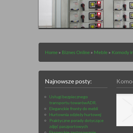
Home
»
Biznes Online
»
Meble
»
Komody in
Najnowsze posty:
Komod
Usługi bezpiecznego
transportu towarówADR.
Eleganckie fronty do mebli
Hurtownia odzieży hurtowej
Praktyczne porady dotyczące
zdjęć paszportowych
Eksperckie zastosowanie