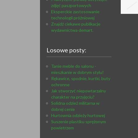
zdjęć paszportowych
Eksperckie zastosowanie
technologii próżniowej
Znajdź ciekawe publikacje
wydawnictwa demart.
Losowe posty:
Tanie meble do salonu -
mieszkanie w dobrym stylu!
Rękawice, spodnie, kurtki, buty
ochronne
Jak stworzyć niepowtarzalny
charakter na przyjęciu?
Solidna odzież militarna w
dobrej cenie
Hurtownia odzieży hurtowej
Suszenie plastiku sprężonym
powietrzem