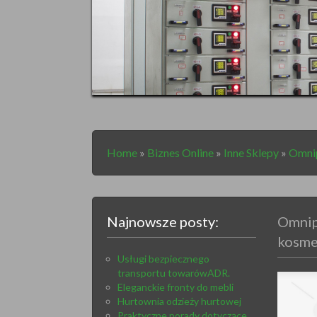
Home
»
Biznes Online
»
Inne Sklepy
»
Omnip
Najnowsze posty:
Omnip
kosm
Usługi bezpiecznego
transportu towarówADR.
Eleganckie fronty do mebli
Hurtownia odzieży hurtowej
Praktyczne porady dotyczące