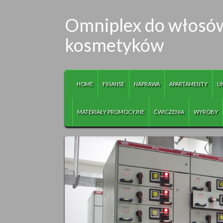
Omniplex do włosów
kosmetyków
HOME
FINANSE
NAPRAWA
APARTAMENTY
U
MATERIAŁY PROMOCYJNE
ĆWICZENIA
WYROBY