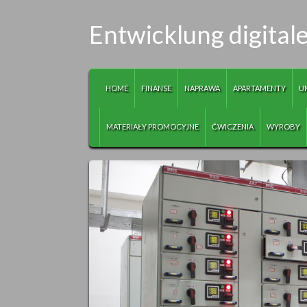
Entwicklung digital
HOME
FINANSE
NAPRAWA
APARTAMENTY
U
MATERIAŁY PROMOCYJNE
ĆWICZENIA
WYROBY