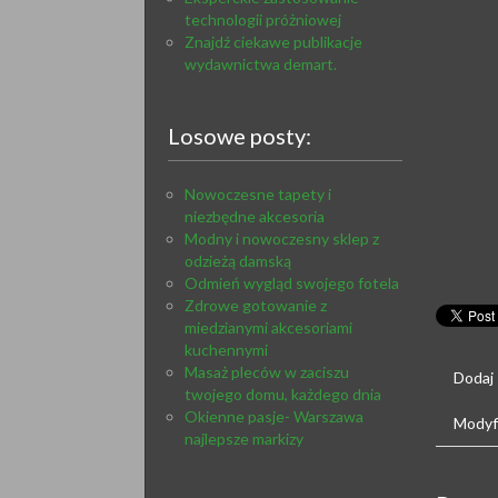
technologii próżniowej
Znajdź ciekawe publikacje
wydawnictwa demart.
Losowe posty:
Nowoczesne tapety i
niezbędne akcesoria
Modny i nowoczesny sklep z
odzieżą damską
Odmień wygląd swojego fotela
Zdrowe gotowanie z
miedzianymi akcesoriami
kuchennymi
Masaż pleców w zaciszu
Dodaj
twojego domu, każdego dnia
Okienne pasje- Warszawa
Modyfi
najlepsze markizy