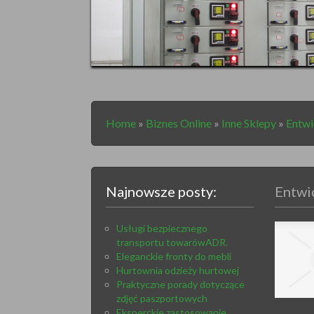
Home
»
Biznes Online
»
Inne Sklepy
»
Entwi
Najnowsze posty:
Entwic
Usługi bezpiecznego
transportu towarówADR.
Eleganckie fronty do mebli
Hurtownia odzieży hurtowej
Praktyczne porady dotyczące
zdjęć paszportowych
Eksperckie zastosowanie