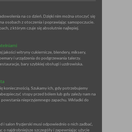
adowolenia na co dzień. Dzięki nim można otoczyć się
 na osobach z otoczenia i poprawiając samopoczucie.
ch, z którym czuje się absolutnie najlepiej.
telniami
jakości witryny cukiernicze, blendery, miksery,
bemary i urządzenia do podgrzewania talerzy.
estauracje, bary szybkiej obsługi i uzdrowiska.
ta
ę koniecznością. Szukamy ich, gdy potrzebujemy
abezpieczyć stopy przed bólem lub gdy zależy nam na
do powstania nieprzyjemnego zapachu. Wkładki do
d i salon fryzjerski musi odpowiednio o nich zadbać,
c o najdrobniejsze szczegóły i zapewniając użycie