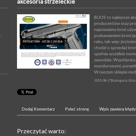
akcesoria strzeleckie
BUOS to najlepsze akc
producentów oraz prof
naprawiamy broń używ
h
pozbawianiem broni je
roku, tak więc jesteś
chodzi o sprzedaż bron
spełnia wszelkie nor
zawodzie. Współpracuj
mundurowymi, ponadto 
W naszym sklepie możn
2015-08-17
|
Kategoria: Bizn
Dodaj Komentarz
Poleć stronę
Wpis zawiera błędy
Przeczytać warto: