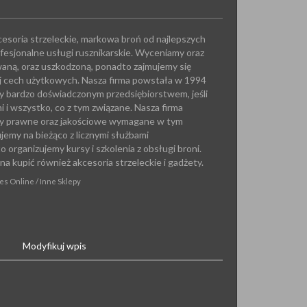
esoria strzeleckie, markowa broń od najlepszych
esjonalne usługi rusznikarskie. Wyceniamy oraz
aną, oraz uszkodzoną, ponadto zajmujemy się
j cech użytkowych. Nasza firma powstała w 1994
my bardzo doświadczonym przedsiębiorstwem, jeśli
i i wszystko, co z tym związane. Nasza firma
my prawne oraz jakościowe wymagane w tym
emy na bieżąco z licznymi służbami
organizujemy kursy i szkolenia z obsługi broni.
a kupić również akcesoria strzeleckie i gadżety.
es Online / Inne Sklepy
Modyfikuj wpis