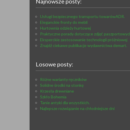
Najnowsze posty:
Usługi bezpiecznego transportu towarówADR.
Eleganckie fronty do mebli
Hurtownia odzieży hurtowej
Praktyczne porady dotyczące zdjęć paszportowyc
Eksperckie zastosowanie technologii próżniowej
Znajdź ciekawe publikacje wydawnictwa demart.
Losowe posty:
Różne warianty ręczników
Solidne środki na stonkę
Krzesła drewniane
Szkło Bohemia
Tanie antyki dla wszystkich.
Najlepsze rozwiązanie na chłodniejsze dni