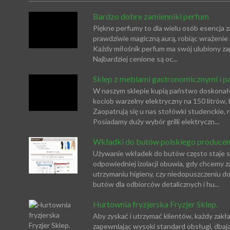
Bardzo dobre zamienniki perfum
Piękne perfumy to dla wielu osób esencja z
prawdziwie magiczną aurą, robiąc wrażenie
Każdy miłośnik perfum ma swój ulubiony zapa
Najbardziej cenione są oc...
Sklep z meblami gastronomicznymi i pa
W naszym sklepie kupią państwo doskonałej 
kociob warzelny elektryczny na 150 litrów, 
Zaopatrują się u nas stołówki studenckie, r
Posiadamy duży wybór grilli elektryczn...
Wkładki do butów polskiego producen
Używanie wkładek do butów często staje si
odpowiedniej izolacji obuwia, gdy chcemy z
utrzymaniu higieny, czy niedopuszczeniu 
butów dla odbiorców detalicznych i hu...
Hurtownia fryzjerska Fryzjer Sklep.
Aby zyskać i utrzymać klientów, każdy zakła
zapewniając wysoki standard obsługi, dbają