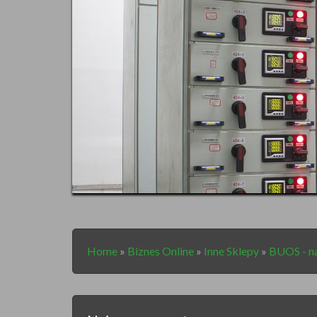
Home
»
Biznes Online
»
Inne Sklepy
»
BUOS - na