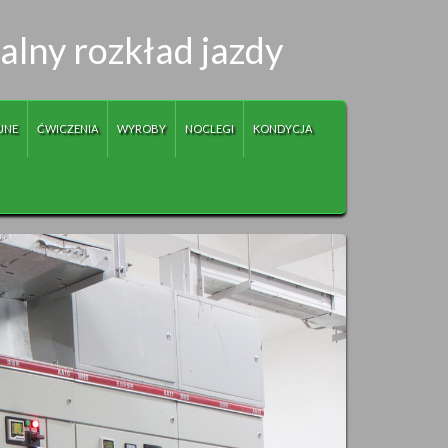
ualny rozkład jazdy
JNE
ĆWICZENIA
WYROBY
NOCLEGI
KONDYCJA