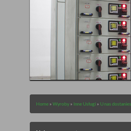
Home
»
Wyroby
»
Inne Usługi
»
U nas dostanies