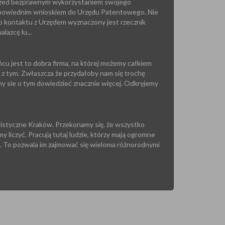
 przed bezprawnym wykorzystaniem swojego
odpowiednim wnioskiem do Urzędu Patentowego. Nie
do kontaktu z Urzędem wyznaczony jest rzecznik
azcę lu...
cu jest to dobra firma, na której możemy całkiem
y z tym. Zwłaszcza że przydałoby nam się trochę
y sie o tym dowiedzieć znacznie więcej. Odkryjemy
wistyczne Kraków. Przekonamy się, że wszystko
my liczyć. Pracują tutaj ludzie, którzy mają ogromne
. To pozwala im zajmować się wieloma różnorodnymi