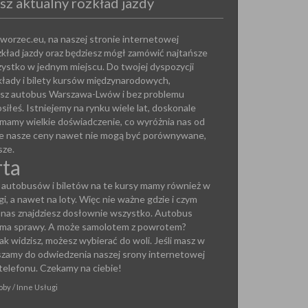
isz aktualny rozkład jazdy
worzec.eu, na naszej stronie internetowej
ozkład jazdy oraz będziesz mógł zamówić najtańsze
zystko w jednym miejscu. Do twojej dyspozycji
łady i bilety kursów międzynarodowych,
asz autobus Warszawa-Lwów i bez problemu
osiłeś. Istniejemy na rynku wiele lat, doskonale
mamy wielkie doświadczenie, co wyróżnia nas od
cie nasze ceny nawet nie mogą być porównywane,
sze.
rta
 autobusów i biletów na te kursy mamy również w
gi, a nawet na loty. Więc nie ważne gdzie i czym
 nas znajdziesz dosłownie wszystko. Autobus
ma sprawy. A może samolotem z powrotem?
k widzisz, możesz wybierać do woli. Jeśli masz w
szamy do odwiedzenia naszej srony internetowej
telefonu. Czekamy na ciebie!
by / Inne Usługi