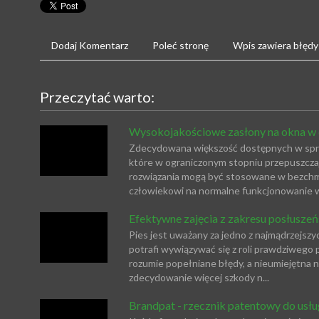
Dodaj Komentarz
Poleć stronę
Wpis zawiera błędy
Przeczytać warto:
Wysokojakościowe zasłony na okna w
Zdecydowana większość dostępnych w sprz
które w ograniczonym stopniu przepuszczaj
rozwiązania mogą być stosowane w bezchmur
człowiekowi na normalne funkcjonowanie w 
Efektywne zajęcia z zakresu posłusze
Pies jest uważany za jedno z najmądrzejszyc
potrafi wywiązywać się z roli prawdziwego p
rozumie popełniane błędy, a nieumiejętna
zdecydowanie więcej szkody n...
Brandpat - rzecznik patentowy do usłu