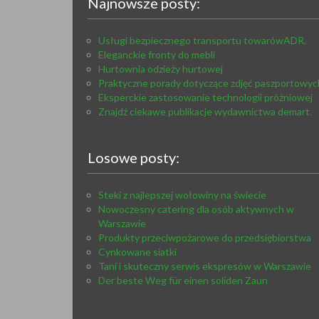
Najnowsze posty:
Usługi bezpiecznego transportu towarówADR.
Eleganckie fronty do mebli
Hurtownia odzieży hurtowej
Praktyczne porady dotyczące zdjęć paszportowyc
Eksperckie zastosowanie technologii próżniowej
Znajdź ciekawe publikacje wydawnictwa demart.
Losowe posty:
Steki z najlepszej wołowiny na świecie
Nowoczesny catering dla osób aktywnych w
Warszawie
Produkty przeciwpożarowe do przedsiębiorstwa
Cynkowane siatki
Tani i skuteczny serwis ekspresów w Warszawie
Der beste Weg für einen soliden Zaun