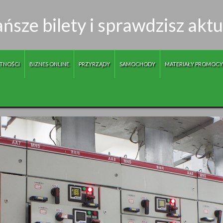
ńsze bilety i sprawdzisz akt
TNOŚCI
BIZNES ONLINE
PRZYRZĄDY
SAMOCHODY
MATERIAŁY PROMOCY