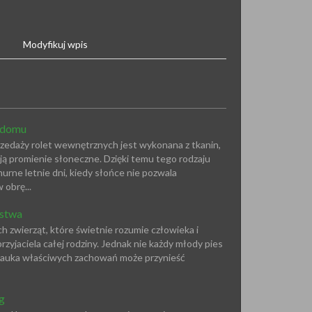
Modyfikuj wpis
 domu
edaży rolet wewnętrznych jest wykonana z tkanin,
ą promienie słoneczne. Dzięki temu tego rodzaju
ne letnie dni, kiedy słońce nie pozwala
obrę...
ństwa
h zwierząt, które świetnie rozumie człowieka i
rzyjaciela całej rodziny. Jednak nie każdy młody pies
 nauka właściwych zachowań może przynieść
g