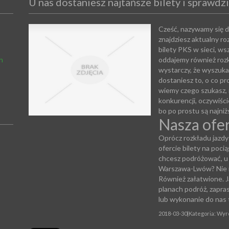
U nas dostaniesz najtańsze bilety i sprawdz
Cześć, nazywamy się d
znajdziesz aktualny r
bilety PKS w sieci, ws
h
oddajemy również rozk
wystarczy, że wyszuk
dostaniesz to, o co pr
wiemy czego szukasz, 
konkurencji, oczywiś
bo po prostu są najniż
Nasza ofe
Oprócz rozkładu jazdy
ofercie bilety na pocią
chcesz podróżować, u
Warszawa-Lwów? Nie 
Również załatwione. Ja
planach podróż, zapra
lub wykonanie do nas 
2018-03-30
|
Kategoria: Wyro