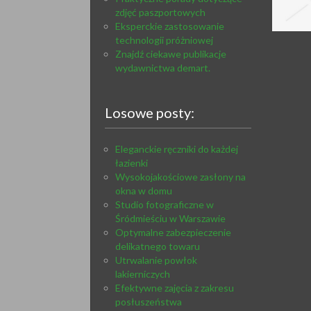
zdjęć paszportowych
Eksperckie zastosowanie
technologii próżniowej
Znajdź ciekawe publikacje
wydawnictwa demart.
Losowe posty:
Eleganckie ręczniki do każdej
łazienki
Wysokojakościowe zasłony na
okna w domu
Studio fotograficzne w
Śródmieściu w Warszawie
Optymalne zabezpieczenie
delikatnego towaru
Utrwalanie powłok
lakierniczych
Efektywne zajęcia z zakresu
posłuszeństwa