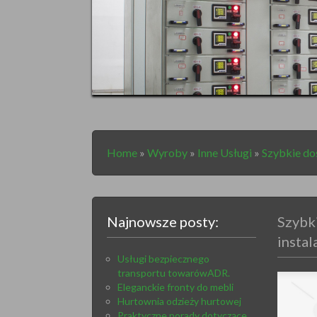
Home
»
Wyroby
»
Inne Usługi
»
Szybkie do
Najnowsze posty:
Szybk
instal
Usługi bezpiecznego
transportu towarówADR.
Eleganckie fronty do mebli
Hurtownia odzieży hurtowej
Praktyczne porady dotyczące