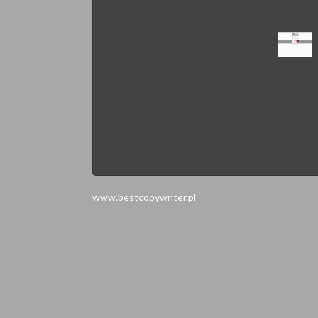
www.bestcopywriter.pl