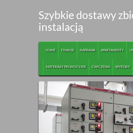
Szybkie dostawy zb
instalacją
HOME
FINANSE
NAPRAWA
APARTAMENTY
U
MATERIAŁY PROMOCYJNE
ĆWICZENIA
WYROBY