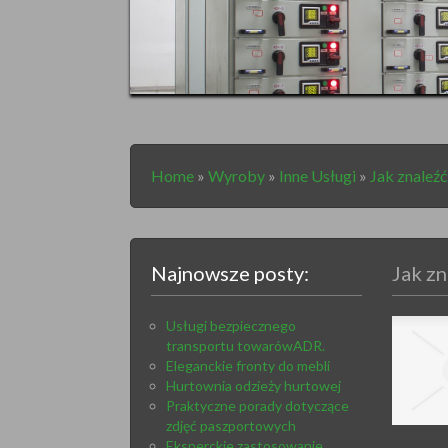
Home
»
Wyroby
»
Inne Usługi
»
Jak znaleźć
Najnowsze posty:
Jak zn
Usługi bezpiecznego
transportu towarówADR.
Eleganckie fronty do mebli
Hurtownia odzieży hurtowej
Praktyczne porady dotyczące
zdjęć paszportowych
Eksperckie zastosowanie