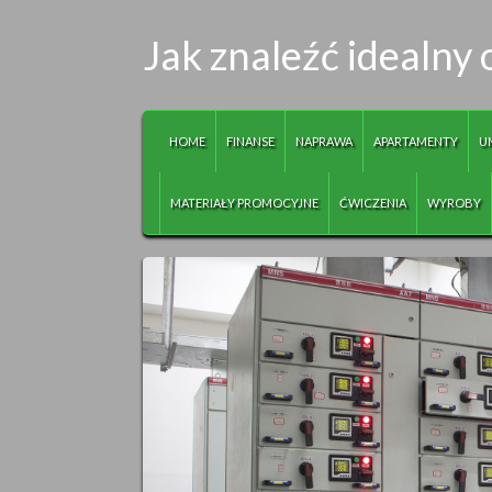
Jak znaleźć idealny
HOME
FINANSE
NAPRAWA
APARTAMENTY
U
MATERIAŁY PROMOCYJNE
ĆWICZENIA
WYROBY