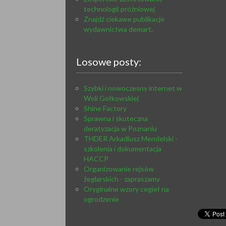
technologii próżniowej
Znajdź ciekawe publikacje
wydawnictwa demart.
Losowe posty:
Szybki i nowoczesny internet w
Woli Gołkowskiej
Shine Factory
Sprawna i skuteczna
deratyzacja w Poznaniu
THDER Arkadiusz Mendelski -
szkolenia i dokumentacja
HACCP
Organizowanie rejsów
żeglarskich - zapraszamy
Oryginalne wzory cegieł na
ogrodzenie