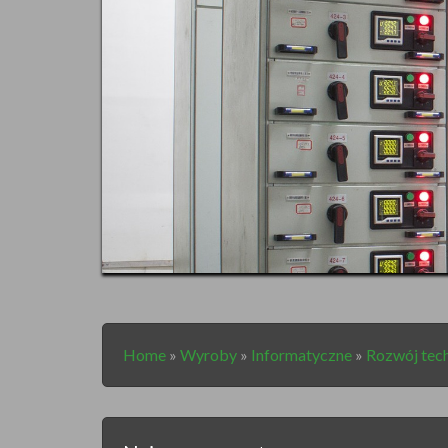
Home
»
Wyroby
»
Informatyczne
»
Rozwój tec