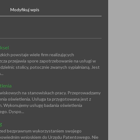
Modyfikuj wpis
ksel
ich powstaje wiele firm realizujących
za przejawia spore zapotrzebowanie na usługi w
dzielnic stolicy, potocznie zwanych sypialnianą. Jest
..
tlenia
wiskowych na stanowiskach pracy. Przeprowadzamy
nia oświetlenia. Usługa ta przygotowana jest z
ch. Wykonujemy usługę badania oświetlenia
go. Dyspo...
g
 przed bezprawnym wykorzystaniem swojego
odpowiednim wnioskiem do Urzędu Patentowego. Nie