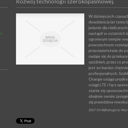
Rozwój technologii szerokopasmowej.
W dzisiejszych czasac
dwadzieścia lat temu 
jedynie dla nielicznych
h
nastąpił w ostatnich 
ogromnym tempie rewol
powszechnym rozwią
przeciwieństwie do p
nadaje się do przekaz
opóźnień, przez co pr
jest on bardzo chętni
profesjonalnych. Szyb
Orange osiąga prędko
osiągi LTE i łącz ope
stanie się upowszechn
obejmie swoim zasięg
się prawdziwa rewoluc
2017-10-06
|
Kategoria: Wyr