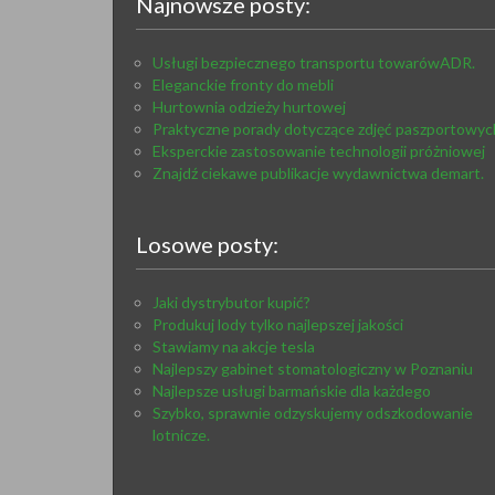
Najnowsze posty:
Usługi bezpiecznego transportu towarówADR.
Eleganckie fronty do mebli
Hurtownia odzieży hurtowej
Praktyczne porady dotyczące zdjęć paszportowyc
Eksperckie zastosowanie technologii próżniowej
Znajdź ciekawe publikacje wydawnictwa demart.
Losowe posty:
Jaki dystrybutor kupić?
Produkuj lody tylko najlepszej jakości
Stawiamy na akcje tesla
Najlepszy gabinet stomatologiczny w Poznaniu
Najlepsze usługi barmańskie dla każdego
Szybko, sprawnie odzyskujemy odszkodowanie
lotnicze.