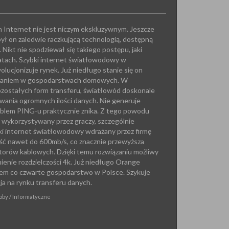
h Internet nie jest niczym ekskluzywnym. Jeszcze
był on zaledwie raczkującą technologią, dostępną
. Nikt nie spodziewał się takiego postępu, jaki
latach. Szybki internet światłowodowy w
ucjonizuje rynek. Już niedługo stanie się on
zaniem w gospodarstwach domowych. W
ozostałych form transferu, światłowód doskonale
ywania ogromnych ilości danych. Nie generuje
oblem PING-u praktycznie znika. Z tego powodu
e wykorzystywany przez graczy, szczególnie
ki internet światłowodowy wdrażany przez firmę
ść nawet do 600mb/s, co znacznie przewyższa
ratorów kablowych. Dzięki temu rozwiązaniu możliwy
ienie rozdzielczości 4k. Już niedługo Orange
iem co czwarte gospodarstwo w Polsce. Szykuje
ja na rynku transferu danych.
oby / Informatyczne