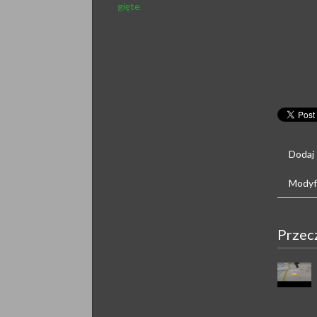
gięte
Dodaj
Modyfi
Przec