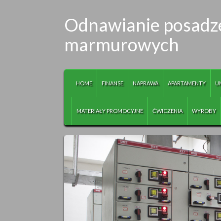
Odnawianie posadze
marmurowych
HOME
FINANSE
NAPRAWA
APARTAMENTY
U
MATERIAŁY PROMOCYJNE
ĆWICZENIA
WYROBY