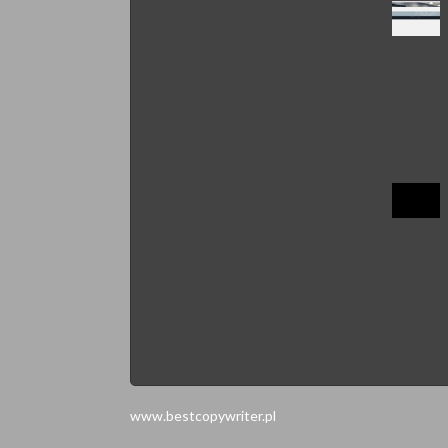
www.bestcopywriter.pl