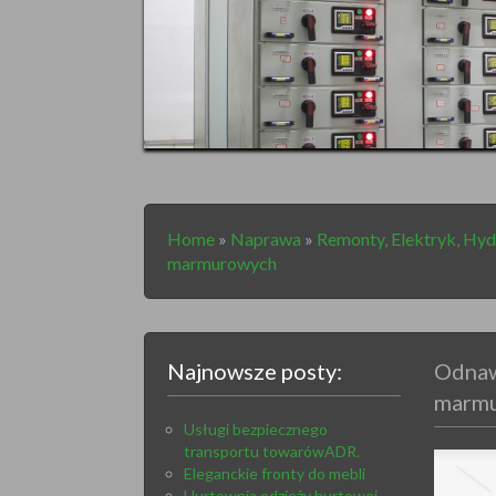
Home
»
Naprawa
»
Remonty, Elektryk, Hyd
marmurowych
Najnowsze posty:
Odnaw
marm
Usługi bezpiecznego
transportu towarówADR.
Eleganckie fronty do mebli
Hurtownia odzieży hurtowej