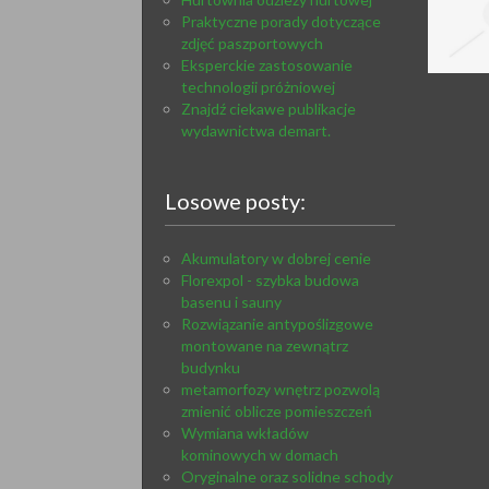
Praktyczne porady dotyczące
zdjęć paszportowych
Eksperckie zastosowanie
technologii próżniowej
Znajdź ciekawe publikacje
wydawnictwa demart.
Losowe posty:
Akumulatory w dobrej cenie
Florexpol - szybka budowa
basenu i sauny
Rozwiązanie antypoślizgowe
montowane na zewnątrz
budynku
metamorfozy wnętrz pozwolą
zmienić oblicze pomieszczeń
Wymiana wkładów
kominowych w domach
Oryginalne oraz solidne schody